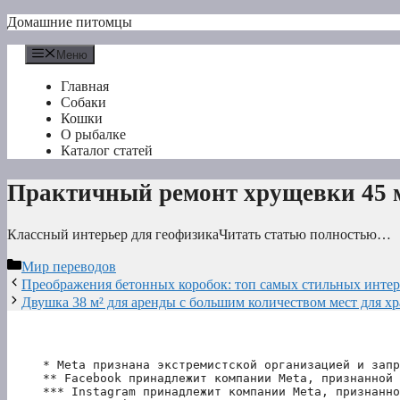
Перейти
Домашние питомцы
к
содержимому
Меню
Главная
Собаки
Кошки
О рыбалке
Каталог статей
Практичный ремонт хрущевки 45 
Классный интерьер для геофизикаЧитать статью полностью…
Рубрики
Мир переводов
Преображения бетонных коробок: топ самых стильных интер
Двушка 38 м² для аренды с большим количеством мест для х
* Meta признана экстремистской организацией и запр
** Facebook принадлежит компании Meta, признанной 
*** Instagram принадлежит компании Meta, признанно