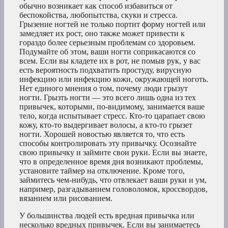
обычно возникает как способ избавиться от
беспокойства, любопытства, скуки и стресса.
Грызение ногтей не только портит форму ногтей или
замедляет их рост, оно также может привести к
гораздо более серьезным проблемам со здоровьем.
Подумайте об этом, ваши ногти соприкасаются со
всем. Если вы кладете их в рот, не помыв рук, у вас
есть вероятность подхватить простуду, вирусную
инфекцию или инфекцию кожи, окружающей ноготь.
Нет единого мнения о том, почему люди грызут
ногти. Грызть ногти — это всего лишь одна из тех
привычек, которыми, по-видимому, занимается ваше
тело, когда испытывает стресс. Кто-то царапает свою
кожу, кто-то выдергивает волосы, а кто-то грызет
ногти. Хорошей новостью является то, что есть
способы контролировать эту привычку. Осознайте
свою привычку и займите свои руки. Если вы знаете,
что в определенное время дня возникают проблемы,
установите таймер на отключение. Кроме того,
займитесь чем-нибудь, что отвлекает ваши руки и ум,
например, разгадыванием головоломок, кроссвордов,
вязанием или рисованием.
У большинства людей есть вредная привычка или
несколько вредных привычек. Если вы занимаетесь