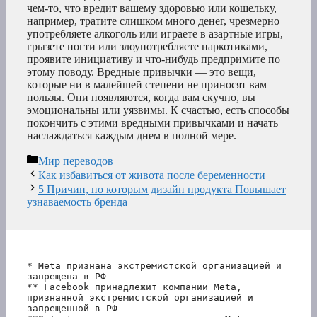
чем-то, что вредит вашему здоровью или кошельку,
например, тратите слишком много денег, чрезмерно
употребляете алкоголь или играете в азартные игры,
грызете ногти или злоупотребляете наркотиками,
проявите инициативу и что-нибудь предпримите по
этому поводу. Вредные привычки — это вещи,
которые ни в малейшей степени не приносят вам
пользы. Они появляются, когда вам скучно, вы
эмоциональны или уязвимы. К счастью, есть способы
покончить с этими вредными привычками и начать
наслаждаться каждым днем в полной мере.
Рубрики
Мир переводов
Как избавиться от живота после беременности
5 Причин, по которым дизайн продукта Повышает
узнаваемость бренда
* Meta признана экстремистской организацией и 
запрещена в РФ
** Facebook принадлежит компании Meta, 
признанной экстремистской организацией и 
запрещенной в РФ