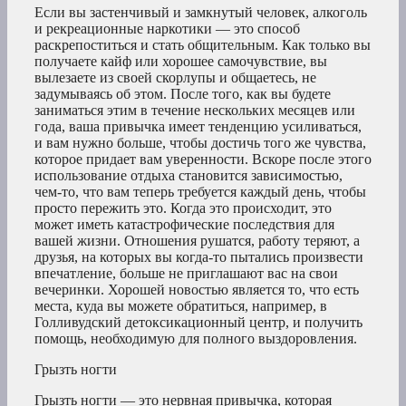
Если вы застенчивый и замкнутый человек, алкоголь
и рекреационные наркотики — это способ
раскрепоститься и стать общительным. Как только вы
получаете кайф или хорошее самочувствие, вы
вылезаете из своей скорлупы и общаетесь, не
задумываясь об этом. После того, как вы будете
заниматься этим в течение нескольких месяцев или
года, ваша привычка имеет тенденцию усиливаться,
и вам нужно больше, чтобы достичь того же чувства,
которое придает вам уверенности. Вскоре после этого
использование отдыха становится зависимостью,
чем-то, что вам теперь требуется каждый день, чтобы
просто пережить это. Когда это происходит, это
может иметь катастрофические последствия для
вашей жизни. Отношения рушатся, работу теряют, а
друзья, на которых вы когда-то пытались произвести
впечатление, больше не приглашают вас на свои
вечеринки. Хорошей новостью является то, что есть
места, куда вы можете обратиться, например, в
Голливудский детоксикационный центр, и получить
помощь, необходимую для полного выздоровления.
Грызть ногти
Грызть ногти — это нервная привычка, которая