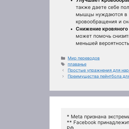
также даете себе по
мышцы нуждаются в к
кровообращения и с
Снижение кровяного 
может помочь снизить
меньшей вероятность
Рубрики
Мир переводов
Метки
плаванье
Простые упражнения для на
Преимущества пейнтбола дл
* Meta признана экстрем
** Facebook принадлежит
РФ