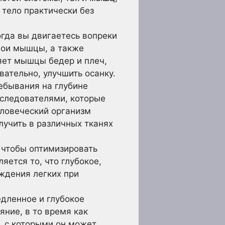
тело практически без
гда вы двигаетесь вопреки
вои мышцы, а также
яет мышцы бедер и плеч,
ательно, улучшить осанку.
бывания на глубине
сследователями, которые
еловеческий организм
лучить в различных тканях
 чтобы оптимизировать
яется то, что глубокое,
ждения легких при
дленное и глубокое
ние, в то время как
, с которыми он может