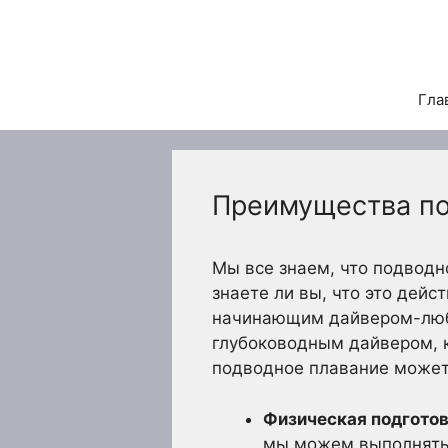
Перейти
к
содержимому
Гла
Преимущества по
Мы все знаем, что подводн
знаете ли вы, что это дейс
начинающим дайвером-люб
глубоководным дайвером, к
подводное плавание может
Физическая подготов
мы можем выполнять.