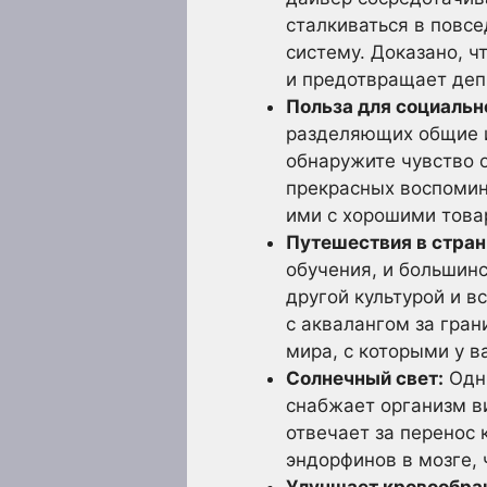
сталкиваться в повс
систему. Доказано, ч
и предотвращает деп
Польза для социальн
разделяющих общие и
обнаружите чувство 
прекрасных воспомин
ими с хорошими това
Путешествия в стран
обучения, и большин
другой культурой и 
с аквалангом за гран
мира, с которыми у в
Солнечный свет:
Одни
снабжает организм в
отвечает за перенос 
эндорфинов в мозге, 
Улучшает кровообра