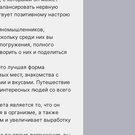
балансировать нервную
ствует позитивному настрою
диномышленников,
кольку среди них вы
погружения, полного
орить о них и поделиться
это лучшая форма
ых мест, знакомства с
ми и вкусами. Путешествие
е интересных людей со всего
та является то, что он
 в организме, а также
ям и увеличивает выработку
 во время погружения, вы