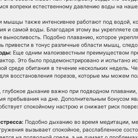
мся вопреки естественному давлению воды на наше 
 мышцы также интенсивнее работают под водой, ко
ия и самой воды. Благодаря этому вы укрепляете с
 и выносливость. Подобно плаванию, которое укрепл
ь привести в тонус различные области мышц, следов
оды:
Еще одним малоизвестным преимуществом пре
актор. Это было продемонстрировано и испытано и
ой среде обитания в течение нескольких недель. Ч
 для восстановления порезов, которые мы можем по
 глубокое дыхание важно при подводном плавании,
мя пребывания на дне. Дополнительным бонусом явл
обствует спокойному настрою и снижает риск повре
 стресса:
Подобно дыханию во время медитации, ме
гружения вызывает спокойное, расслабленное состоя
ается на подводной среде, а не думает о проблемах