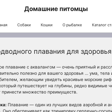
Домашние питомцы
вная
Собаки
Кошки
О рыбалке
Каталог ст
дводного плавания для здоровья
ое плавание с аквалангом — очень приятный и расс
твительно полезно для вашего здоровья … ума, тела
ителем, желающим увидеть красивые морские риф
оторый путешествует на глубины, редко видимые ч
 принести множество преимуществ.
ка:
Плавание — один из лучших видов аэробной и а
 Оно обеспечивает как тренировку сердечно-сосуди