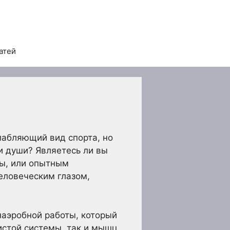
атей
лабляющий вид спорта, но
 и души? Являетесь ли вы
ы, или опытным
еловеческим глазом,
наэробной работы, который
стой системы, так и мышц,