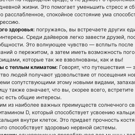
едневной жизни. Это помогает уменьшить стресс и с
то расслабленное, спокойное состояние ума способ
рессию.
ого здоровья:
погружаясь, вы встречаете других е
нтересы. Среди дайверов легко завести друзей, пос
общности. Это волнующее чувство — всплыть после 
аний о пережитом, а затем иметь возможность погов
рищами, которые так же взволнованы, как и вы!
ы с теплым климатом:
Говорят, что путешествия — 
ство людей получают удовольствие от посещения нов
всеми сопутствующими этому новыми видами, запаха
ицу также означает, что вы, скорее всего, встретит
ас есть общие интересы.
м из наиболее важных преимуществ солнечного све
итамином D, который способствует усвоению кальция
кальция внутри клеток. Это придает прочность кост
что способствует здоровью нервной системы.
щение:
одновременно прорабатывая все мышцы тела