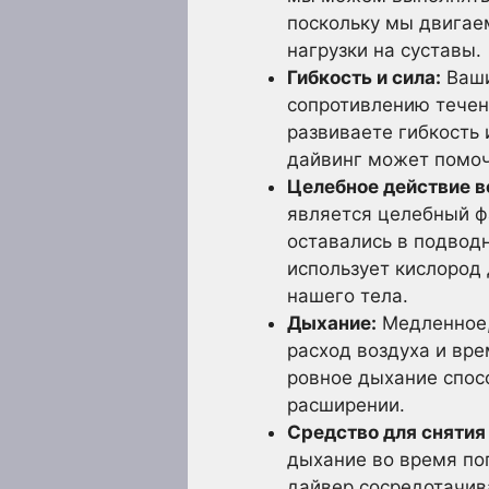
поскольку мы двигае
нагрузки на суставы.
Гибкость и сила:
Ваши
сопротивлению течен
развиваете гибкость
дайвинг может помоч
Целебное действие в
является целебный ф
оставались в подводн
использует кислород
нашего тела.
Дыхание:
Медленное,
расход воздуха и вре
ровное дыхание спос
расширении.
Средство для снятия
дыхание во время по
дайвер сосредотачив