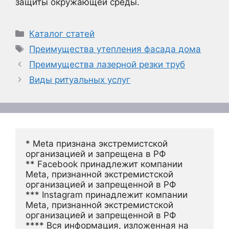
защиты окружающей среды.
Рубрики
Каталог статей
Метки
Преимущества утепления фасада дома
Преимущества лазерной резки труб
Виды ритуальных услуг
* Meta признана экстремистской 
организацией и запрещена в РФ
** Facebook принадлежит компании 
Meta, признанной экстремистской 
организацией и запрещенной в РФ
*** Instagram принадлежит компании 
Meta, признанной экстремистской 
организацией и запрещенной в РФ 
**** Вся информация, изложенная на 