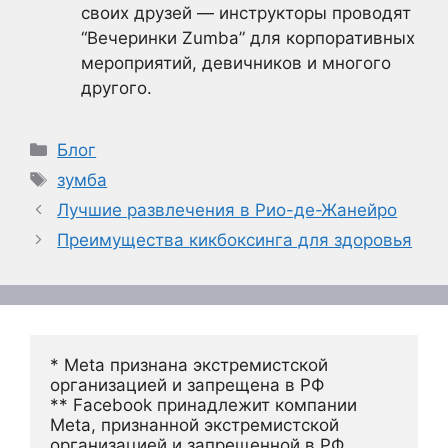
своих друзей — инструкторы проводят
“Вечеринки Zumba” для корпоративных
мероприятий, девичников и многого
другого.
Рубрики
Блог
Метки
зумба
Лучшие развлечения в Рио-де-Жанейро
Преимущества кикбоксинга для здоровья
* Meta признана экстремистской 
организацией и запрещена в РФ
** Facebook принадлежит компании 
Meta, признанной экстремистской 
организацией и запрещенной в РФ