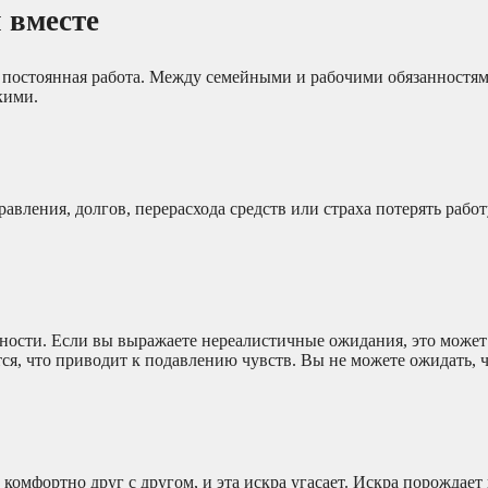
 вместе
 и постоянная работа. Между семейными и рабочими обязанностя
кими.
равления, долгов, перерасхода средств или страха потерять раб
нности. Если вы выражаете нереалистичные ожидания, это может
я, что приводит к подавлению чувств. Вы не можете ожидать, чт
омфортно друг с другом, и эта искра угасает. Искра порождает