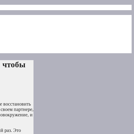
, чтобы
те восстановить
 своем партнере,
ловокружение, и
й раз. Это