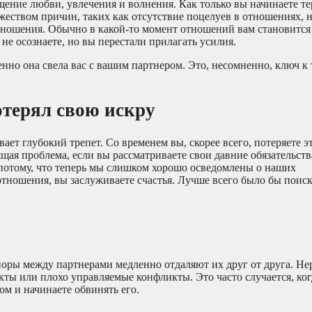
ение любви, увлечения и волнения. Как только вы начинаете тер
жеством причин, таких как отсутствие поцелуев в отношениях, 
отношения. Обычно в какой-то момент отношений вам становитс
не осознаете, но вы перестали прилагать усилия.
но она свела вас с вашим партнером. Это, несомненно, ключ к 
терял свою искру
ет глубокий трепет. Со временем вы, скорее всего, потеряете э
щая проблема, если вы рассматриваете свои давние обязательств
 потому, что теперь мы слишком хорошо осведомлены о наших
тношения, вы заслуживаете счастья. Лучше всего было бы поиск
оры между партнерами медленно отдаляют их друг от друга. Н
ты или плохо управляемые конфликты. Это часто случается, ког
м и начинаете обвинять его.