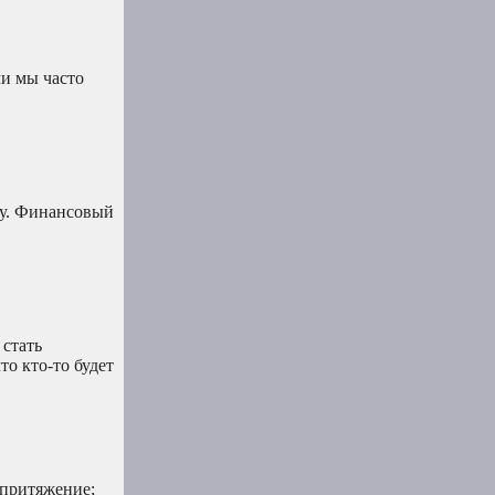
ми мы часто
оту. Финансовый
 стать
о кто-то будет
 притяжение;