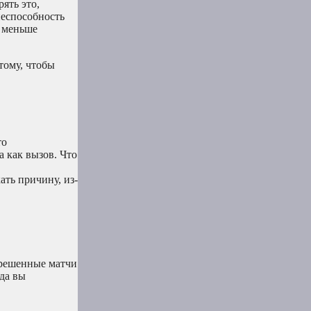
ять это,
неспособность
я меньше
тому, чтобы
то
а как вызов. Что
ать причину, из-
ерешенные матчи
да вы