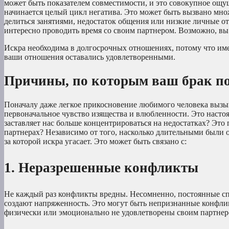
может быть показателем совместимости, и это совокупное ощущ
начинается целый цикл негатива. Это может быть вызвано мно
делиться занятиями, недостаток общения или низкие личные 
интересно проводить время со своим партнером. Возможно, вы 
Искра необходима в долгосрочных отношениях, потому что имен
ваши отношения оставались удовлетворенными.
Причины, по которым ваш брак по
Поначалу даже легкое прикосновение любимого человека вызыва
первоначальное чувство изящества и влюбленности. Это настоя
заставляет нас больше концентрироваться на недостатках? Это
партнерах? Независимо от того, насколько длительными были о
за которой искра угасает. Это может быть связано с:
1. Неразрешенные конфликты
Не каждый раз конфликты вредны. Несомненно, постоянные сп
создают напряженность. Это могут быть непризнанные конфлик
физически или эмоционально не удовлетворены своим партнеро