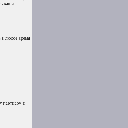
ть ваши
ь в любое время
 партнеру, и