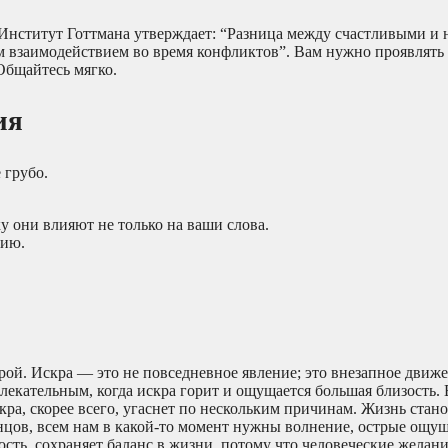
. Институт Готтмана утверждает: “Разница между счастливыми и
м взаимодействием во время конфликтов”. Вам нужно проявлять
Общайтесь мягко.
ия
 грубо.
у они влияют не только на ваши слова.
цию.
й. Искра — это не повседневное явление; это внезапное движе
лекательным, когда искра горит и ощущается большая близость. 
ра, скорее всего, угаснет по нескольким причинам. Жизнь стан
нцов, всем нам в какой-то момент нужны волнение, острые ощущ
ость, сохраняет баланс в жизни, потому что человеческие желан