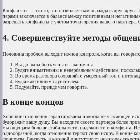
Конфликты — это то, что позволяет нам ограждать друг друга
парами заключается в балансе между позитивным и негативны
разрешать конфликты с учетом точки зрения вашего партнера. 
4. Совершенствуйте методы общен
Половина проблем выходит из-под контроля, когда вы говорите
Вы должны быть ясны и лаконичны.
Будьте внимательны к невербальным действиям, поскольк
Во время разговора сохраняйте умеренный тон и интона
Будьте активным слушателем.
Подумайте, прежде чем говорить.
В конце концов
Хорошие отношения гарантированы никогда не угасающей искро
будоражит вашу душу. Вы находите своего партнера более прив
мы ощущаем больше стабильности, надежности и комфорта. Иск
однообразной, когда отношения теряют свою искру. В конце ко
сюрпризы. Близость, в которой присутствует некоторая секретн