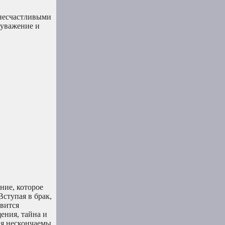
 несчастливыми
 уважение и
ние, которое
Вступая в брак,
овится
ения, тайна и
ия нескончаемы.