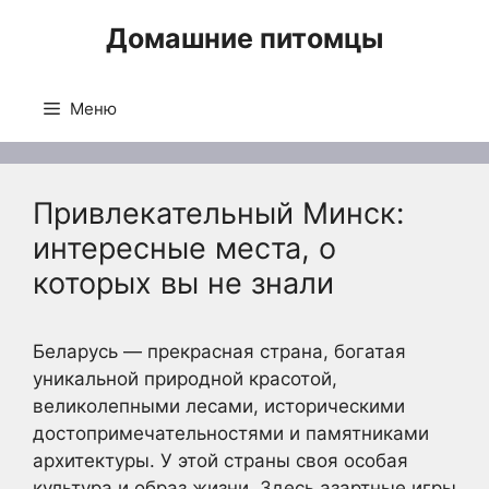
Перейти
Домашние питомцы
к
содержимому
Меню
Привлекательный Минск:
интересные места, о
которых вы не знали
Беларусь — прекрасная страна, богатая
уникальной природной красотой,
великолепными лесами, историческими
достопримечательностями и памятниками
архитектуры. У этой страны своя особая
культура и образ жизни. Здесь азартные игры