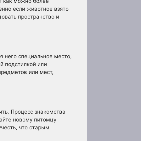
т как можно более
енно если животное взято
довать пространство и
я него специальное место,
ой подстилкой или
предметов или мест,
мить. Процесс знакомства
Дайте новому питомцу
учесть, что старым