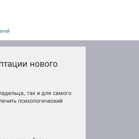
атей
птации нового
ладельца, так и для самого
печить психологический