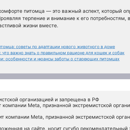
комфорте питомца — это важный аспект, который о
роявляя терпение и внимание к его потребностям,
астливой жизни вместе.
томца: советы по адаптации нового животного в доме
 что важно знать о правильном рационе для кошек и собак
и: особенности и нюансы заботы о стареющих питомцах
истской организацией и запрещена в РФ
 компании Meta, признанной экстремистской органи
ит компании Meta, признанной экстремистской орган
ложенная на сайте, носит сугубо рекомендательный х