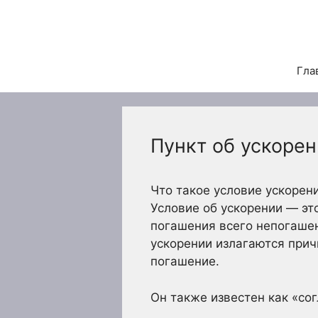
Перейти
к
содержимому
Гла
Пункт об ускоре
Что такое условие ускорен
Условие об ускорении — эт
погашения всего непогашен
ускорении излагаются прич
погашение.
Он также известен как «со