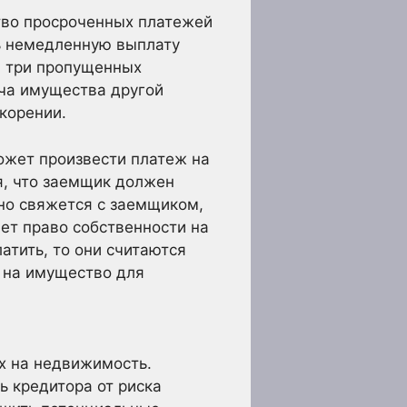
тво просроченных платежей
ь немедленную выплату
ли три пропущенных
ча имущества другой
корении.
ожет произвести платеж на
ся, что заемщик должен
но свяжется с заемщиком,
ает право собственности на
тить, то они считаются
 на имущество для
ах на недвижимость.
ь кредитора от риска