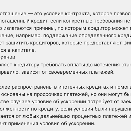
соглашение — это условие контракта, которое позвол
погашенный кредит, если конкретные требования не
ко излагаются причины, по которым кредитор может
шение, например, поддержание определенного креди
ет защитить кредиторов, которые предоставляют ф
я в капитале.
орении
оляет кредитору требовать оплаты до истечения ста
 правило, зависят от своевременных платежей.
олее распространены в ипотечных кредитах и помог
 основаны на просрочках платежей, но они могут бы
стве случаев условие об ускорении потребует от з
долженности по кредиту, если условия были нарушен
ется от любых дальнейших процентных платежей и,
нт применения условия об ускорении.