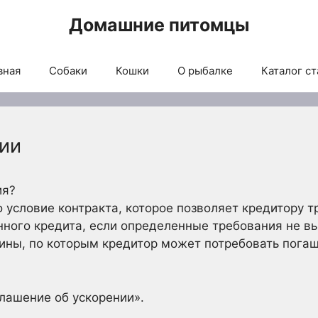
Домашние питомцы
вная
Собаки
Кошки
О рыбалке
Каталог ст
нии
ия?
о условие контракта, которое позволяет кредитору 
ного кредита, если определенные требования не вы
ины, по которым кредитор может потребовать погаш
глашение об ускорении».