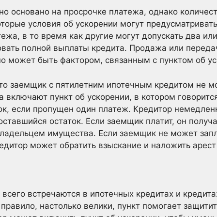
но основано на просрочке платежа, однако количес
оторые условия об ускорении могут предусматриват
тежа, в то время как другие могут допускать два и
овать полной выплаты кредита. Продажа или переда
о может быть фактором, связанным с пунктом об ус
то заемщик с пятилетним ипотечным кредитом не м
та включают пункт об ускорении, в котором говорит
ок, если пропущен один платеж. Кредитор немедлен
оставшийся остаток. Если заемщик платит, он получ
ладельцем имущества. Если заемщик не может запла
едитор может обратить взыскание и наложить арест
 всего встречаются в ипотечных кредитах и кредит
 правило, настолько велики, пункт помогает защитит