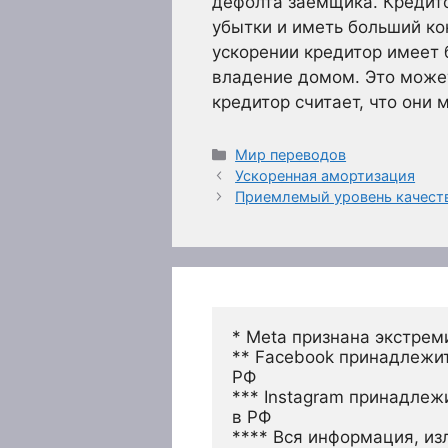
дефолта заемщика. Кредит
убытки и иметь больший ко
ускорении кредитор имеет
владение домом. Это может
кредитор считает, что они 
Рубрики
Мир переводов
Ускоренная амортизация
Приемлемый уровень качеств
* Meta признана экстрем
** Facebook принадлежит
РФ
*** Instagram принадлеж
в РФ 
**** Вся информация, из