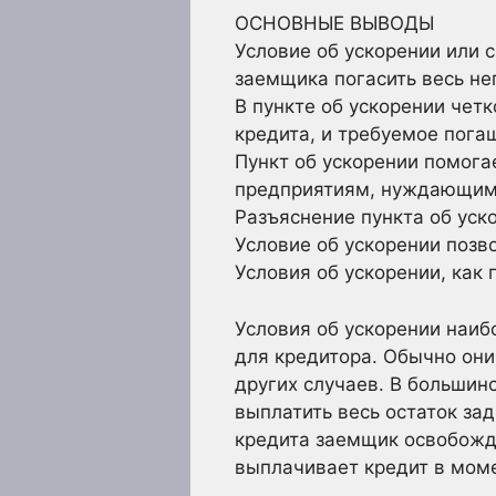
ОСНОВНЫЕ ВЫВОДЫ
Условие об ускорении или 
заемщика погасить весь не
В пункте об ускорении чет
кредита, и требуемое пога
Пункт об ускорении помога
предприятиям, нуждающимс
Разъяснение пункта об уск
Условие об ускорении позв
Условия об ускорении, как
Условия об ускорении наиб
для кредитора. Обычно они
других случаев. В большин
выплатить весь остаток за
кредита заемщик освобожда
выплачивает кредит в моме