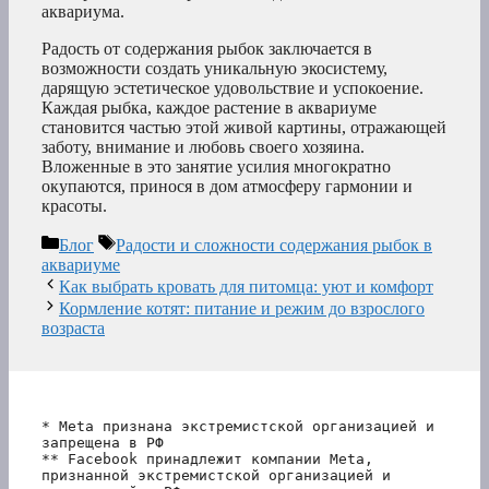
аквариума.
Радость от содержания рыбок заключается в
возможности создать уникальную экосистему,
дарящую эстетическое удовольствие и успокоение.
Каждая рыбка, каждое растение в аквариуме
становится частью этой живой картины, отражающей
заботу, внимание и любовь своего хозяина.
Вложенные в это занятие усилия многократно
окупаются, принося в дом атмосферу гармонии и
красоты.
Рубрики
Метки
Блог
Радости и сложности содержания рыбок в
аквариуме
Как выбрать кровать для питомца: уют и комфорт
Кормление котят: питание и режим до взрослого
возраста
* Meta признана экстремистской организацией и 
запрещена в РФ
** Facebook принадлежит компании Meta, 
признанной экстремистской организацией и 