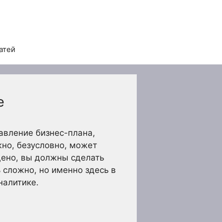
атей
е
авление бизнес-плана,
жно, безусловно, может
ущено, вы должны сделать
сложно, но именно здесь в
налитике.