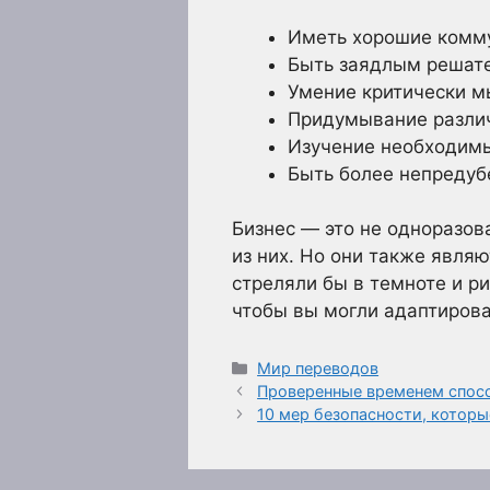
Иметь хорошие комм
Быть заядлым решат
Умение критически м
Придумывание разли
Изучение необходим
Быть более непреду
Бизнес — это не одноразов
из них. Но они также явля
стреляли бы в темноте и р
чтобы вы могли адаптиров
Рубрики
Мир переводов
Проверенные временем спос
10 мер безопасности, котор