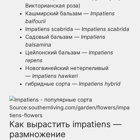
Викторианская роза)
Кашмирский бальзам —
Impatiens
balfourii
Impatiens scabrida
—
Impatiens scabrida
Садовый бальзам —
Impatiens
balsamina
Цейлонский бальзам —
Impatiens
repens
Новогвинейский нетерпеливый
—
Impatiens hawkeri
гибридные сорта —
Impatiens hybrid
Source:southernliving.com/garden/flowers/impa
tiens-flowers
Как вырастить impatiens —
размножение