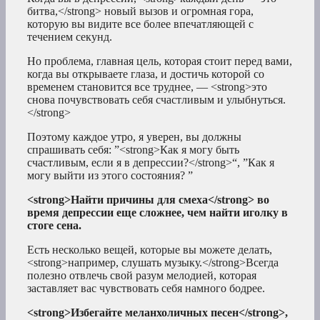
битва,</strong> новый вызов и огромная гора,
которую вы видите все более впечатляющей с
течением секунд.
Но проблема, главная цель, которая стоит перед вами,
когда вы открываете глаза, и достичь которой со
временем становится все труднее, — <strong>это
снова почувствовать себя счастливым и улыбнуться.
</strong>
Поэтому каждое утро, я уверен, вы должны
спрашивать себя: ”<strong>Как я могу быть
счастливым, если я в депрессии?</strong>“, ”Как я
могу выйти из этого состояния? ”
<strong>Найти причины для смеха</strong> во
время депрессии еще сложнее, чем найти иголку в
стоге сена.
Есть несколько вещей, которые вы можете делать,
<strong>например, слушать музыку.</strong>Всегда
полезно отвлечь свой разум мелодией, которая
заставляет вас чувствовать себя намного бодрее.
<strong>Избегайте меланхоличных песен</strong>,