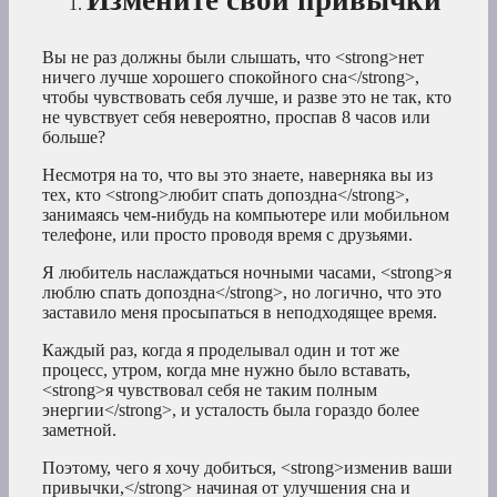
Вы не раз должны были слышать, что <strong>нет
ничего лучше хорошего спокойного сна</strong>,
чтобы чувствовать себя лучше, и разве это не так, кто
не чувствует себя невероятно, проспав 8 часов или
больше?
Несмотря на то, что вы это знаете, наверняка вы из
тех, кто <strong>любит спать допоздна</strong>,
занимаясь чем-нибудь на компьютере или мобильном
телефоне, или просто проводя время с друзьями.
Я любитель наслаждаться ночными часами, <strong>я
люблю спать допоздна</strong>, но логично, что это
заставило меня просыпаться в неподходящее время.
Каждый раз, когда я проделывал один и тот же
процесс, утром, когда мне нужно было вставать,
<strong>я чувствовал себя не таким полным
энергии</strong>, и усталость была гораздо более
заметной.
Поэтому, чего я хочу добиться, <strong>изменив ваши
привычки,</strong> начиная от улучшения сна и