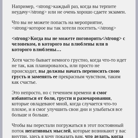
Например, <strong>каждый раз, когда вы терпите
неудачу</strong> или не очень хорошо сдаете экзамен.
Что вы не можете попасть на мероприятие,
<strong>которое вы так хотели посетить.</strong>
<strong>Когда вы не можете поговорить</strong> с
человеком, в которого вы влюблены или в
которого влюблены…
Хотя часто бывает немного грустно, когда что-то идет
не так, как планировалось, или просто не
происходит,
вы должны начать переносить свою
грусть и заменять ее
прекрасным чувством, таким
как счастье.
Это непросто, но с течением времени
я смог
избавиться от боли, грусти и разочарования
,
которые овладевают мной, когда случается что-то
плохое, и я смог улучшить свои дни и улыбаться все
больше и больше.
Чтобы вы перестали погружаться в этот постоянный
поток
негативных мыслей
, которые возникают у вас
внутри, здесь я хочу показать вам,
что делать, когда