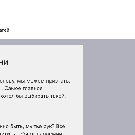
атей
ни
голову, мы можем признать,
ы. Самое главное
хотел бы выбирать такой.
жно быть, мытье рук? Все
щитить себя от пандемии