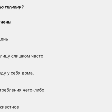
ю гигиену?
гиены
день
 лицу слишком часто
еду у себя дома.
отребления чего-либо
 животное