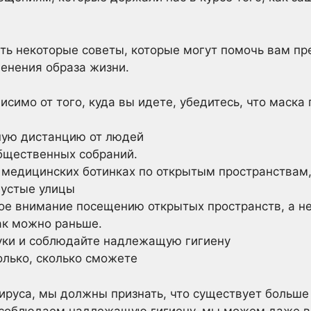
ть некоторые советы, которые могут помочь вам пр
менения образа жизни.
симо от того, куда вы идете, убедитесь, что маска
ную дистанцию от людей
бщественных собраний.
х
медицинских ботинках
по открытым пространствам,
пустые улицы
ое внимание посещению открытых пространств, а н
ак можно раньше.
уки и соблюдайте надлежащую гигиену
олько, сколько сможете
ируса, мы должны признать, что существует больше
 соблюдаем надлежащую гигиену, мы можем даже вст