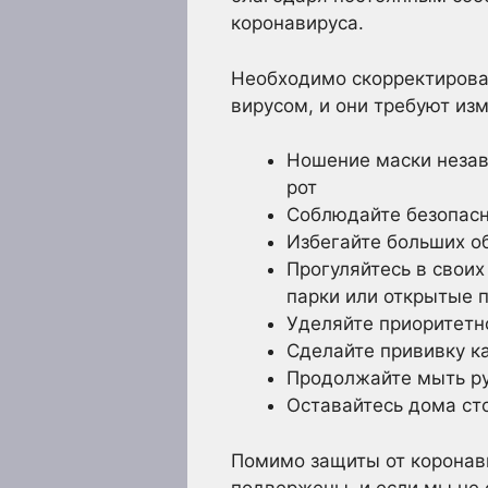
коронавируса
.
Необходимо скорректирова
вирусом, и они требуют из
Ношение маски незави
рот
Соблюдайте безопас
Избегайте больших о
Прогуляйтесь в свои
парки или открытые 
Уделяйте приоритетн
Сделайте прививку к
Продолжайте мыть р
Оставайтесь дома ст
Помимо защиты от коронав
подвержены, и если мы не