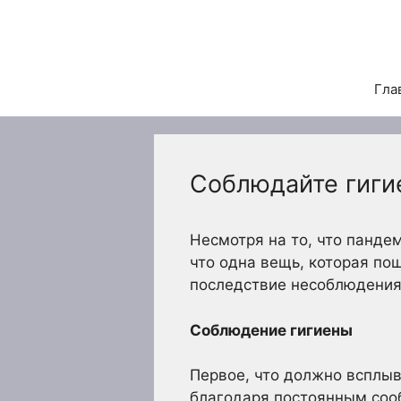
Перейти
к
содержимому
Гла
Соблюдайте гиги
Несмотря на то, что панде
что одна вещь, которая по
последствие несоблюдения 
Соблюдение гигиены
Первое, что должно всплыва
благодаря постоянным сооб