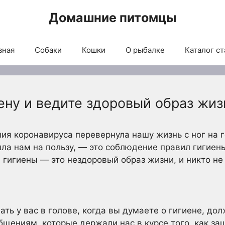
Домашние питомцы
вная
Собаки
Кошки
О рыбалке
Каталог ст
ену и ведите здоровый образ жиз
мия коронавируса перевернула нашу жизнь с ног на 
шла нам на пользу, — это соблюдение правил гигиен
гигиены — это нездоровый образ жизни, и никто не 
ть у вас в голове, когда вы думаете о гигиене, дол
щениям, которые держали нас в курсе того, как
за