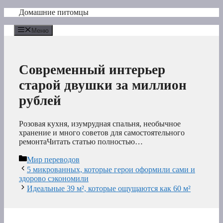
Перейти
Домашние питомцы
к
содержимому
Меню
Современный интерьер
старой двушки за миллион
рублей
Розовая кухня, изумрудная спальня, необычное
хранение и много советов для самостоятельного
ремонтаЧитать статью полностью…
Рубрики
Мир переводов
5 микрованных, которые герои оформили сами и
здорово сэкономили
Идеальные 39 м², которые ощущаются как 60 м²