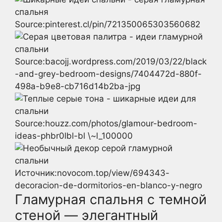
Source:pinterest.cl/pin/721350065303560682
Source:bacojj.wordpress.com/2019/03/22/black
-and-grey-bedroom-designs/7404472d-880f-
498a-b9e8-cb716d14b2ba-jpg
Source:houzz.com/photos/glamour-bedroom-
ideas-phbr0lbl-bl \~l_100000
Источник:novocom.top/view/694343-
decoracion-de-dormitorios-en-blanco-y-negro
Гламурная спальня с темной
стеной — элегантный