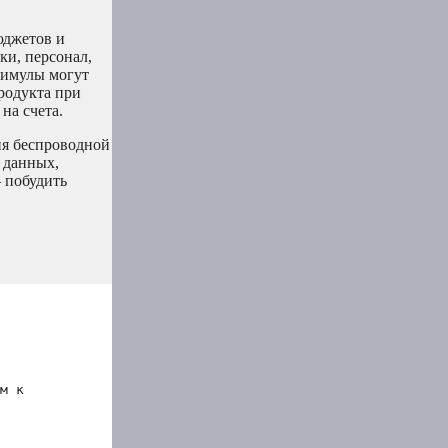
юджетов и
ки, персонал,
тимулы могут
родукта при
на счета.
ия беспроводной
 данных,
 побудить
м к 