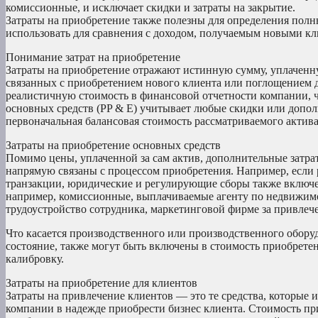
комиссионные, и исключает скидки и затраты на закрытие.
Затраты на приобретение также полезны для определения пол
использовать для сравнения с доходом, получаемым новыми кл
Понимание затрат на приобретение
Затраты на приобретение отражают истинную сумму, уплаченную
связанных с приобретением нового клиента или поглощением д
реалистичную стоимость в финансовой отчетности компании, ч
основных средств (PP & E) учитывает любые скидки или допол
первоначальная балансовая стоимость рассматриваемого актива
Затраты на приобретение основных средств
Помимо цены, уплаченной за сам актив, дополнительные затрат
напрямую связаны с процессом приобретения. Например, если
транзакции, юридические и регулирующие сборы также включе
например, комиссионные, выплачиваемые агенту по недвижимо
трудоустройство сотрудника, маркетинговой фирме за привлеч
Что касается производственного или производственного обору
состояние, также могут быть включены в стоимость приобретен
калибровку.
Затраты на приобретение для клиентов
Затраты на привлечение клиентов — это те средства, которые 
компании в надежде приобрести бизнес клиента. Стоимость пр