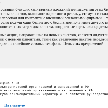
.
нировании будущих капитальных вложений для маркетинговых б
ением клиентов, включают маркетинг и рекламу, стимулы и скид
вый персонал или контракты с внешними рекламными фирмами. С
 один-получи один бесплатно», бесплатное получение другого п
лнительных затрат для клиента, подарочные карты или кредиты 
мные акции, направленные на новых клиентов, является индустр
ки с новыми клиентами, такие как увеличение пакетов передачи
идки на новейшие сотовые телефоны. Цель этих предложений —
ещена в РФ
экстремистской организацией и запрещенной в РФ
й экстремистской организацией и запрещенной в РФ 
губо рекомендательный характер и не является руководство
На главную