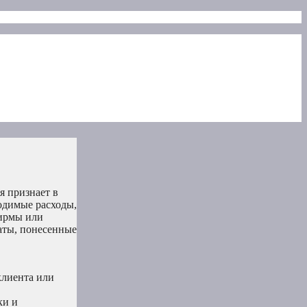
я признает в
ходимые расходы,
фирмы или
аты, понесенные
клиента или
ки и