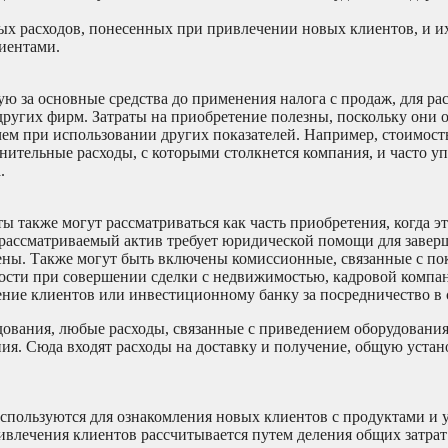
ных расходов, понесенных при привлечении новых клиентов, и 
иентами.
 за основные средства до применения налога с продаж, для рас
ругих фирм. Затраты на приобретение полезны, поскольку они 
ем при использовании других показателей. Например, стоимост
нительные расходы, с которыми столкнется компания, и часто у
.
ы также могут рассматриваться как часть приобретения, когда эт
 рассматриваемый актив требует юридической помощи для завер
ны. Также могут быть включены комиссионные, связанные с по
сти при совершении сделки с недвижимостью, кадровой компан
ение клиентов или инвестиционному банку за посредничество в 
дования, любые расходы, связанные с приведением оборудования
ия. Сюда входят расходы на доставку и получение, общую устан
используются для ознакомления новых клиентов с продуктами и 
ивлечения клиентов рассчитывается путем деления общих затрат