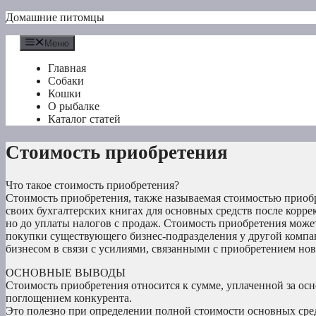
Перейти
Домашние питомцы
к
содержимому
Меню
Главная
Собаки
Кошки
О рыбалке
Каталог статей
Стоимость приобретения
Что такое стоимость приобретения?
Стоимость приобретения, также называемая стоимостью приобр
своих бухгалтерских книгах для основных средств после корре
но до уплаты налогов с продаж. Стоимость приобретения мож
покупки существующего бизнес-подразделения у другой компан
бизнесом в связи с усилиями, связанными с приобретением нов
ОСНОВНЫЕ ВЫВОДЫ
Стоимость приобретения относится к сумме, уплаченной за осн
поглощением конкурента.
Это полезно при определении полной стоимости основных средс