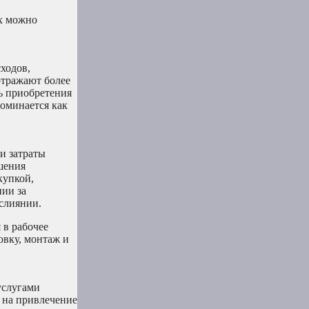
их можно
ходов,
отражают более
ь приобретения
поминается как
и затраты
шения
купкой,
ии за
слиянии.
 в рабочее
овку, монтаж и
услугами
 на привлечение