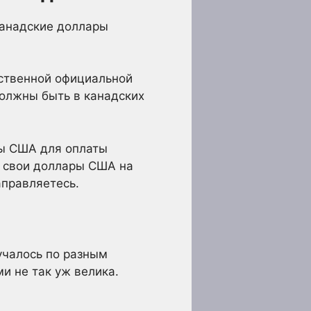
канадские доллары
нственной официальной
должны быть в канадских
ры США для оплаты
ь свои доллары США на
аправляетесь.
учалось по разным
 не так уж велика.