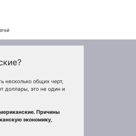
атей
ские?
ть несколько общих черт,
ют доллары, это не один и
 американские. Причины
иканскую экономику,