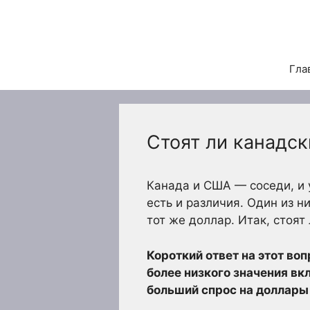
Перейти
к
содержимому
Гла
Стоят ли канадс
Канада и США — соседи, и у
есть и различия. Один из н
тот же доллар. Итак, стоя
Короткий ответ на этот во
более низкого значения вк
больший спрос на доллары