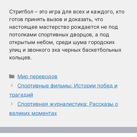
Стритбол – это игра для всех и каждого, кто
готов принять вызов и доказать, что
настоящее мастерство рождается не под
потолками спортивных дворцов, а под
открытым небом, среди шума городских
улиц и звонкого эха черных баскетбольных
кольцев.
Рубрики
Мир переводов
Спортивные фильмы: Истории побед и
трагедий
Спортивная журналистика: Рассказы о
великих моментах