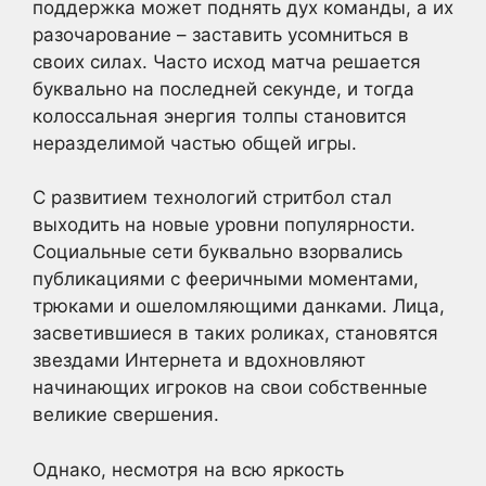
поддержка может поднять дух команды, а их
разочарование – заставить усомниться в
своих силах. Часто исход матча решается
буквально на последней секунде, и тогда
колоссальная энергия толпы становится
неразделимой частью общей игры.
С развитием технологий стритбол стал
выходить на новые уровни популярности.
Социальные сети буквально взорвались
публикациями с фееричными моментами,
трюками и ошеломляющими данками. Лица,
засветившиеся в таких роликах, становятся
звездами Интернета и вдохновляют
начинающих игроков на свои собственные
великие свершения.
Однако, несмотря на всю яркость