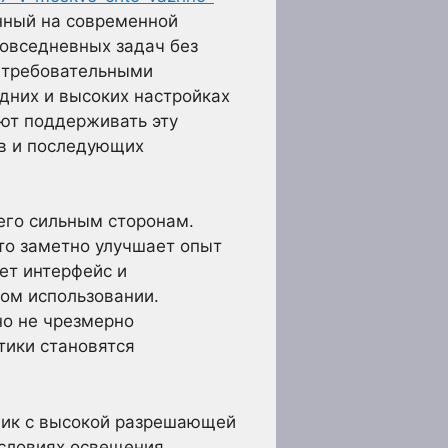
нный на современной
овседневных задач без
с требовательными
дних и высоких настройках
ют поддерживать эту
ов и последующих
его сильным сторонам.
то заметно улучшает опыт
ет интерфейс и
ом использовании.
но не чрезмерно
тики становятся
чик с высокой разрешающей
словиях освещения.