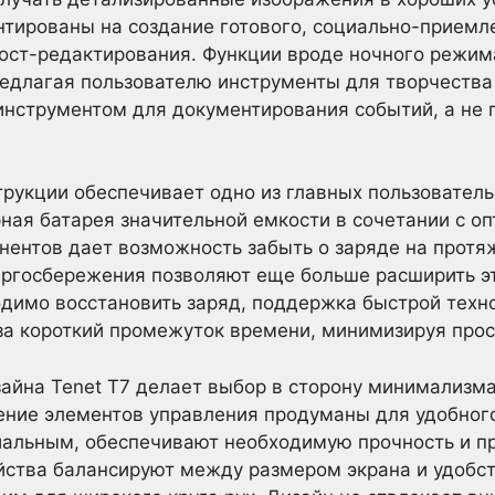
тированы на создание готового, социально-приемле
ост-редактирования. Функции вроде ночного режим
едлагая пользователю инструменты для творчества
нструментом для документирования событий, а не
рукции обеспечивает одно из главных пользовател
ная батарея значительной емкости в сочетании с 
нентов дает возможность забыть о заряде на протя
ргосбережения позволяют еще больше расширить эт
одимо восстановить заряд, поддержка быстрой техн
за короткий промежуток времени, минимизируя прос
зайна Tenet T7 делает выбор в сторону минимализм
ение элементов управления продуманы для удобног
миальным, обеспечивают необходимую прочность и п
ства балансируют между размером экрана и удобст