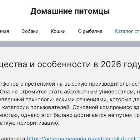
Домашние питомцы
вная
Собаки
Кошки
О рыбалке
Каталог ст
щества и особенности в 2026 год
тфонов с претензией на высокую производительност
 Она не стремится стать абсолютным универсалом, 
епленный технологическими решениями, которые д
 категории пользователей. Основной компромисс з
остью, однако этот баланс достигается не путем п
четкую приоритизацию.
 аппарата
https://aeternamemoria.ru/avtomobili/tenet