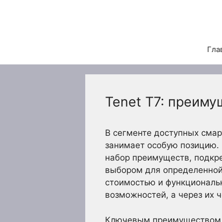
Перейти
к
содержимому
Гла
Tenet T7: преиму
В сегменте доступных смар
занимает особую позицию.
набор преимуществ, подкр
выбором для определенной
стоимостью и функциональн
возможностей, а через их 
Ключевым преимуществом