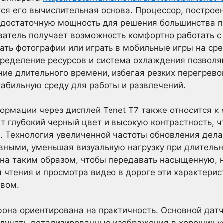
ся его вычислительная основа. Процессор, построе
т достаточную мощность для решения большинства п
ватель получает возможность комфортно работать 
ть фотографии или играть в мобильные игры на сре
пределение ресурсов и система охлаждения позволя
ние длительного времени, избегая резких перегрев
стабильную среду для работы и развлечений.
ормации через дисплей Tenet T7 также относится к 
 глубокий черный цвет и высокую контрастность, ч
. Технология увеличенной частоты обновления дела
ными, уменьшая визуальную нагрузку при длительн
на таким образом, чтобы передавать насыщенную, 
я чтения и просмотра видео в дороге эти характерис
вом.
фона ориентирована на практичность. Основной дат
олучать детализированные изображения в хороших у