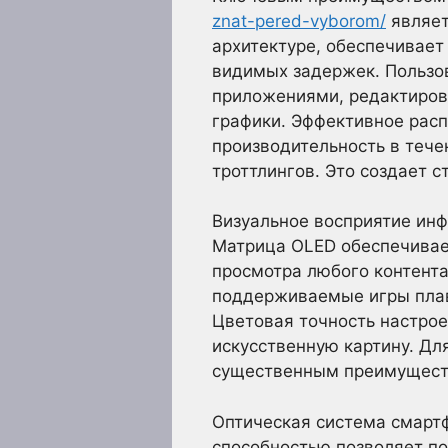
znat-pered-vyborom/
являет
архитектуре, обеспечивае
видимых задержек. Пользо
приложениями, редактирова
графики. Эффективное рас
производительность в тече
троттлингов. Это создает 
Визуальное восприятие инф
Матрица OLED обеспечивает
просмотра любого контента
поддерживаемые игры плав
Цветовая точность настрое
искусственную картину. Дл
существенным преимущест
Оптическая система смарт
способностью позволяет п