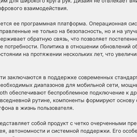
м для широкого круга рук. Дизайн не отвлекает вн
фрового взаимодействия.
ется ее программная платформа. Операционная сис
правленные не только на безопасность, но и на улу
ерживает обратную связь, что позволяет постепенн
е потребности. Политика в отношении обновлений о
остоянии на протяжении нескольких лет, что увелич
ти заключаются в поддержке современных стандарт
необходимых диапазонов для мобильной сети, мощны
oth обеспечивают беспроблемное подключение к др
овседневной рутине, компоненты формируют основу
фона в жизнь пользователя.
редставляет собой продукт с четко очерченными пр
ея, автономности и системной поддержки. Его особе