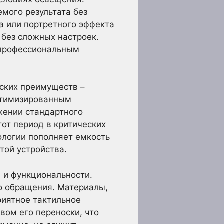
мого результата без
а или портретного эффекта
 без сложных настроек.
 профессиональным
ьских преимуществ –
оптимизированным
жении стандартного
от период в критических
ологии пополняет емкость
той устройства.
а и функциональности.
о обращения. Материалы,
риятное тактильное
вом его переноски, что