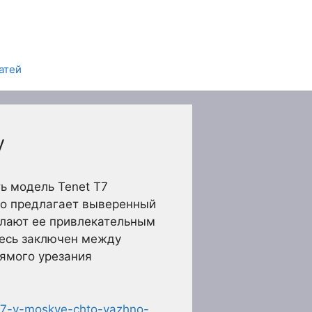
атей
у
ь модель Tenet T7
но предлагает выверенный
елают ее привлекательным
десь заключен между
рямого урезания
-t7-v-moskve-chto-vazhno-