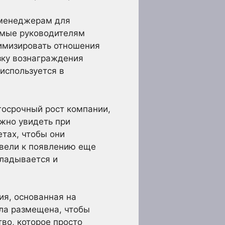
 менеджерам для
емые руководителям
тимизировать отношения
зку вознаграждения
 используется в
лгосрочный рост компании,
ожно увидеть при
тах, чтобы они
ивели к появлению еще
кладывается и
ия, основанная на
ыла размещена, чтобы
во, которое просто