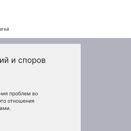
атей
ий и споров
ения проблем во
это отношения
ами.