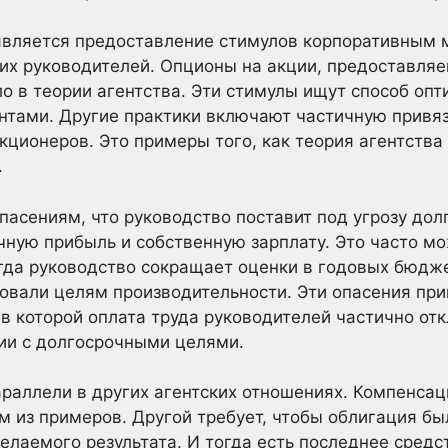
й является предоставление стимулов корпоративным
их руководителей. Опционы на акции, предоставля
ло в теории агентства. Эти стимулы ищут способ оп
нтами. Другие практики включают частичную привя
кционеров. Это примеры того, как теория агентства
.
опасениям, что руководство поставит под угрозу до
чную прибыль и собственную зарплату. Это часто м
гда руководство сокращает оценки в годовых бюдже
овали целям производительности. Эти опасения пр
в которой оплата труда руководителей частично от
ии с долгосрочными целями.
раллели в других агентских отношениях. Компенсац
им из примеров. Другой требует, чтобы облигация б
елаемого результата. И тогда есть последнее средст