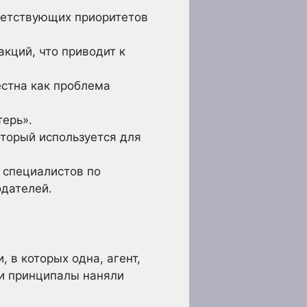
тветствующих приоритетов
кций, что приводит к
естна как проблема
терь».
оторый используется для
 специалистов по
одателей.
 в которых одна, агент,
ли принципалы наняли