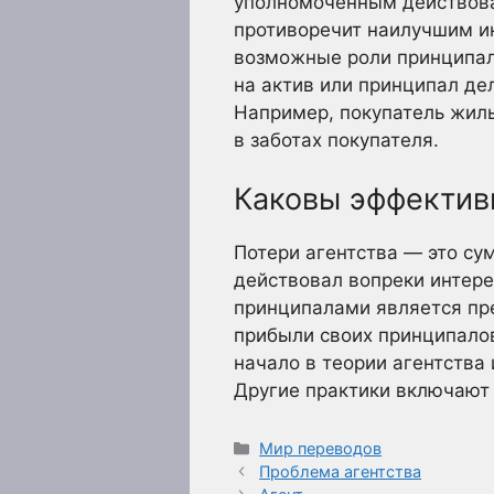
уполномоченным действоват
противоречит наилучшим ин
возможные роли принципала
на актив или принципал де
Например, покупатель жиль
в заботах покупателя.
Каковы эффектив
Потери агентства — это сум
действовал вопреки интере
принципалами является пр
прибыли своих принципало
начало в теории агентства
Другие практики включают
Рубрики
Мир переводов
Проблема агентства