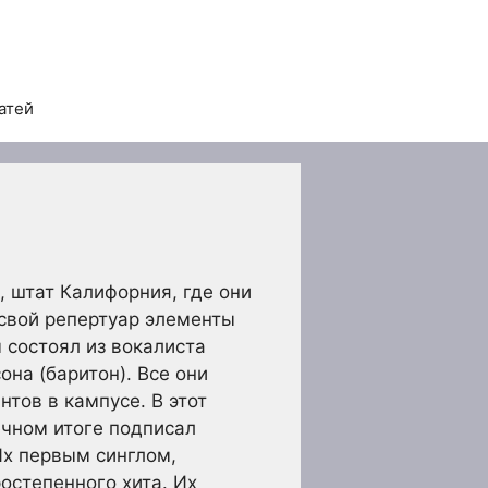
атей
 штат Калифорния, где они
 свой репертуар элементы
 состоял из вокалиста
она (баритон). Все они
тов в кампусе. В этот
ечном итоге подписал
Их первым синглом,
ростепенного хита. Их