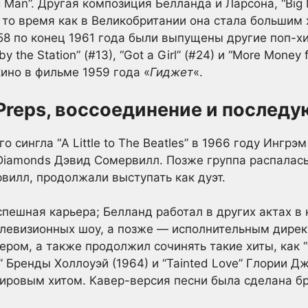
 Man”. Другая композиция Белланда и Ларсона, “Big 
 то время как в Великобритании она стала большим 
58 по конец 1961 года были выпущены другие поп-хи
y the Station” (#13), “Got a Girl” (#24) и “More Money 
кино в фильме 1959 года «
Гиджет
«.
 Preps, воссоединение и послед
 сингла “A Little to The Beatles” в 1966 году Ингрэм
iamonds Дэвид Сомервилл. Позже группа распалась 
рвилл, продолжали выступать как дуэт.
спешная карьера; Белланд работал в других актах в
левизионных шоу, а позже — исполнительным директ
ром, а также продолжил сочинять такие хиты, как “Г
rts” Бренды Холлоуэй (1964) и “Tainted Love” Глории Дж
 мировым хитом. Кавер-версия песни была сделана б