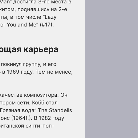
Man” достигла 3-го места в
хитом, поднявшись на 2-е
ты, в том числе “Lazy
for You and Me” (#17).
ующая карьера
 покинул группу, и его
в 1969 году. Тем не менее,
 качестве композитора. Он
ором сети. Кобб стал
рязная вода” The Standells
онс (1964).). В 1982 году
ританской синти-поп-