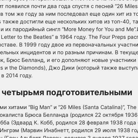
 появился почти два года спустя с песней “26 Miles 
 в том же году за ним последовал еще один хит из т
ps также достигли еще нескольких хитов из топ-40, т
n” и их пародийный сингл “More Money for You and Me
etter to the Beatles” в 1964 году. The Four Preps рас
ставе. В 1999 году двое из первоначальных участни
тдельных инцидентов и по разным причинам. В текущ
к, Брюс Белланд, и его дополняют новые участники
ts и the Diamonds), Джо Дики (который также выступа
в 2014 году.
с четырьмя подготовительными
 хитами “Big Man” и “26 Miles (Santa Catalina)”, Th
вокалиста Брюса Белланда (родился 22 октября 1936 
бба (Эдвард К. Кобб, родился 28 февраля 1938 года 
 Ингрэм (Марвин Инабнетт, родился 29 июля 1938 го
н (Глен Альберт Ларсон, родился 3 января 1937 года