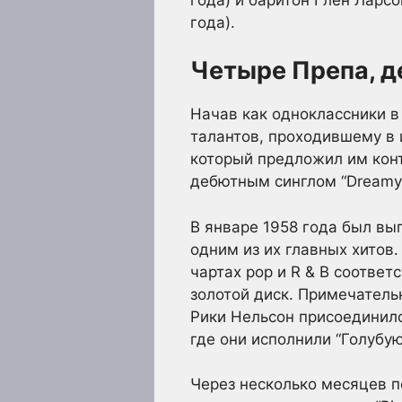
года).
Четыре Препа, 
Начав как одноклассники в
талантов, проходившему в и
который предложил им конт
дебютным синглом “Dreamy 
В январе 1958 года был вып
одним из их главных хитов.
чартах pop и R & B соотве
золотой диск. Примечатель
Рики Нельсон присоединилс
где они исполнили “Голубую
Через несколько месяцев п