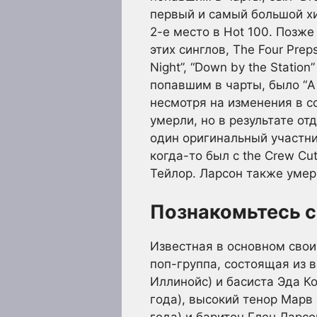
первый и самый большой хит
2-е место в Hot 100. Позже
этих синглов, The Four Pre
Night”, “Down by the Statio
попавшим в чарты, было “A L
несмотря на изменения в со
умерли, но в результате о
один оригинальный участни
когда-то был с the Crew Cu
Тейлор. Ларсон также умер 
Познакомьтесь 
Известная в основном своими
поп-группа, состоящая из 
Иллинойс) и басиста Эда Ко
года), высокий тенор Марв
года) и баритон Глен Ларсо