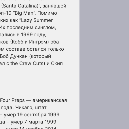
(Santa Catalina)”, занявшей
оп-10 “Big Man”. Помимо
аких как “Lazy Summer
”.Их последним синглом,
пались в 1969 году,
ков (Кобб и Ингрэм) оба
ем составе остался только
 Боб Дункан (который
л с the Crew Cuts) и Скип
e Four Preps — американская
года, Чикаго, штат
– умер 19 сентября 1999
да – умер 7 марта 1999
 – умер 14 ноября 2014