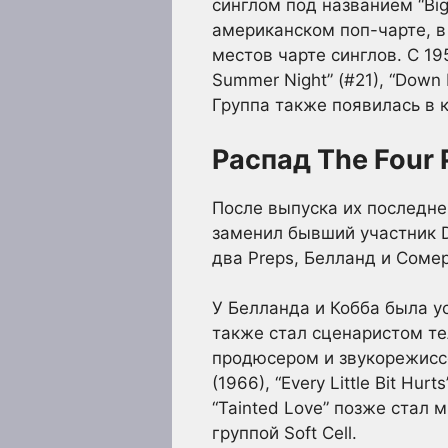
синглом под названием “Big
американском поп-чарте, в
местов чарте синглов. С 19
Summer Night” (#21), “Down b
Группа также появилась в 
Распад The Four
После выпуска их последнего
заменил бывший участник D
два Preps, Белланд и Соме
У Белланда и Кобба была у
также стал сценаристом те
продюсером и звукорежиссе
(1966), “Every Little Bit Hu
“Tainted Love” позже стал
группой Soft Cell.