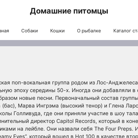
Домашние питомцы
вная
Собаки
Кошки
О рыбалке
Каталог ст
ская поп-вокальная группа родом из Лос-Анджелеса,
ную эпоху середины 50-х. Иногда они добавляли в
бразом новые песни. Первоначальный состав группы
(бас), Марва Ингрэма (высокий тенор) и Глена Ларс
олы Голливуда, где они приняли участие в шоу талан
нительный директор Capitol Records, который в кон
иками на лейбле. Они назвали себя The Four Preps. 
amy Eyes”, который вошел в Hot 100 в качестве вто