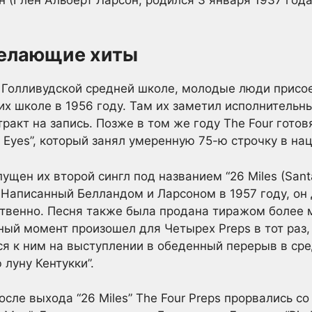
делающие хиты
 Голливудской средней школе, молодые люди присое
х школе в 1956 году. Там их заметил исполнительны
ракт на запись. Позже в том же году The Four готов
Eyes”, который занял умеренную 75-ю строчку в на
ущен их второй сингл под названием “26 Miles (Santa
 Написанный Белландом и Ларсоном в 1957 году, он д
тственно. Песня также была продана тиражом более 
ный момент произошел для Четырех Preps в тот раз,
я к ним на выступлении в обеденный перерыв в ср
 луну Кентукки”.
осле выхода “26 Miles” The Four Preps прорвались 