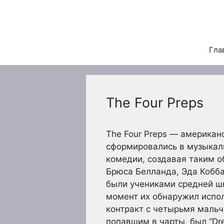
Перейти
к
содержимому
Гла
The Four Preps
The Four Preps — американ
сформировались в музыкаль
комедии, создавая таким о
Брюса Белланда, Эда Кобба 
были учениками средней шк
момент их обнаружил испол
контракт с четырьмя мальч
попавшим в чарты, был “Dre