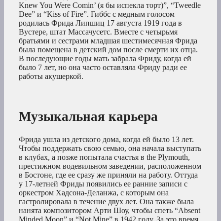
Knew You Were Comin’ (я бы испекла торт)”, “Tweedle
Dee” и “Kiss of Fire”. Гиббс с медным голосом
родилась Фрида Липшиц 17 августа 1919 года в
Вустере, штат Массачусетс. Вместе с четырьмя
братьями и сестрами младшая шестимесячная Фрида
была помещена в детский дом после смерти их отца.
В последующие годы мать забрала Фриду, когда ей
было 7 лет, но она часто оставляла Фриду ради ее
работы акушеркой.
Музыкальная карьера
Фрида ушла из детского дома, когда ей было 13 лет.
Чтобы поддержать свою семью, она начала выступать
в клубах, а позже попытала счастья в the Plymouth,
престижном водевильном заведении, расположенном
в Бостоне, где ее сразу же приняли на работу. Оттуда
у 17-летней Фриды появились ее ранние записи с
оркестром Хадсона-Деланжа, с которым она
гастролировала в течение двух лет. Она также была
нанята композитором Арти Шоу, чтобы спеть “Absent
Minded Moon” и “Not Mine” в 1942 году. За это время