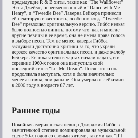
предыдущие R & B хиты, такие как “The Wallflower”
Этты Джеймс, переименованный в “Dance with Me
Henry”, и “Tweedle Dee” Лаверна Бейкера принесли
ей некоторую известность, особенно когда “Tweedle
Dee” превзошел оригинальную версию. Гиббс нельзя
было полностью винить, потому что, как и многие
другие певицы в ее время, она не имела права голоса
в выборе песен. Тем не менее, каверы Гиббса
заслужили достаточно критики за то, что украли
дерзкое качество оригинальных песен, и даже жалобу
Бейкера. Ее показатели в чартах начали падать, и в
середине 1960-х годов она выпустила свой
последний сингл “Let Me Dream”. После этого она
продолжала выступать, хотя и была значительно
менее активна, чем раньше. Она умерла от лейкемии
в 2006 году в возрасте 87 лет.
Ранние годы
Покойная американская певица Джорджия Гиббс в
значительной степени доминировала на музыкальной
сцене 50-х годов со своими хитами, такими как “If I