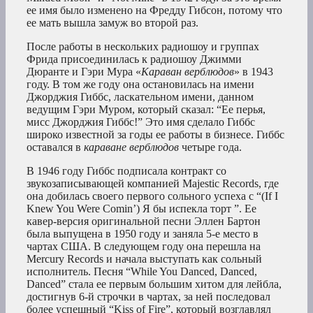
ее имя было изменено на Фредду Гибсон, потому что
ее мать вышла замуж во второй раз.
После работы в нескольких радиошоу и группах
Фрида присоединилась к радиошоу Джимми
Дюранте и Гэри Мура «
Караван верблюдов
» в 1943
году. В том же году она остановилась на имени
Джорджия Гиббс, ласкательном имени, данном
ведущим Гэри Муром, который сказал: “Ее перья,
мисс Джорджия Гиббс!” Это имя сделало Гиббс
широко известной за годы ее работы в бизнесе. Гиббс
оставался в
караване верблюдов
четыре года.
В 1946 году Гиббс подписала контракт со
звукозаписывающей компанией Majestic Records, где
она добилась своего первого сольного успеха с “(If I
Knew You Were Comin’) Я бы испекла торт ”. Ее
кавер-версия оригинальной песни Эллен Бартон
была выпущена в 1950 году и заняла 5-е место в
чартах США. В следующем году она перешла на
Mercury Records и начала выступать как сольный
исполнитель. Песня “While You Danced, Danced,
Danced” стала ее первым большим хитом для лейбла,
достигнув 6-й строчки в чартах, за ней последовал
более успешный “Kiss of Fire”, который возглавлял