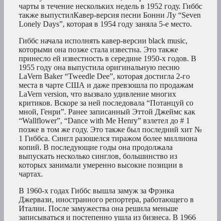
чарты в течение нескольких недель в 1952 году. Гиббс
также выпустилКавер-версия песни Бонни Лу “Seven
Lonely Days”, которая в 1954 году заняла 5-е место.
Гиббс начала исполнять кавер-версии black music,
которыми она позже стала известна. Это также
принесло ей известность в середине 1950-х годов. В
1955 году она выпустила оригинальную песню
LaVern Baker “Tweedle Dee”, которая достигла 2-го
места в чарте США и даже превзошла по продажам
LaVern version, что вызвало удивление многих
критиков. Вскоре за ней последовала “Потанцуй со
мной, Генри”. Ранее записанный Эттой Джеймс как
“Wallflower”, “Dance with Me Henry” взлетел до # 1
позже в том же году. Это также был последний хит №
1 Гиббса. Сингл разошелся тиражом более миллиона
копий. В последующие годы она продолжала
выпускать несколько синглов, большинство из
которых занимали умеренно высокие позиции в
чартах.
В 1960-х годах Гиббс вышла замуж за Фрэнка
Джервази, иностранного репортера, работающего в
Италии. После замужества она решила меньше
записываться и постепенно ушла из бизнеса. В 1966