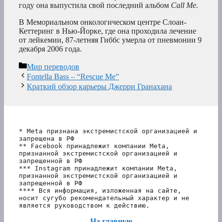
году она выпустила свой последний альбом
Call Me.
В Мемориальном онкологическом центре Слоан-
Кеттеринг в Нью-Йорке, где она проходила лечение
от лейкемии, 87-летняя Гиббс умерла от пневмонии 9
декабря 2006 года.
Рубрики
Мир переводов
Fontella Bass – “Rescue Me”
Краткий обзор карьеры Джерри Гранахана
* Meta признана экстремистской организацией и 
запрещена в РФ
** Facebook принадлежит компании Meta, 
признанной экстремистской организацией и 
запрещенной в РФ
*** Instagram принадлежит компании Meta, 
признанной экстремистской организацией и 
запрещенной в РФ 
**** Вся информация, изложенная на сайте, 
носит сугубо рекомендательный характер и не 
является руководством к действию.
На главную