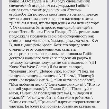
конце 1930-х годов, а в 1943 году снова сменила
сценический псевдоним на Джорджию Гиббс и
начала петь в таких радиошоу, как
Караван
верблюдов
.Ей потребовалось много времени, прежде
чем она достигла своего первого настоящего хита
“(Если бы я знал, что ты придешь) Я бы испекла торт
”. Отказавшись быть просто еще одной певицей в
стиле Пегги Ли или Патти Пейдж, Гиббс решительно
продолжала проявлять свою разносторонность как
певица – она могла петь баллады, джаз, ча-ча-ча, R &
B, поп и даже рок-н-ролл. Хотя это определенно
отличало ее от современников, сама эта
универсальность в остальном не позволила Гиббс
добиться большого успеха за пределами радио- и
телешоу. Ее самые популярные хиты включали “(If I
Knew You Were Comin’) Я бы испекла торт”,
“Мелодия Тома”, “Доброе утро, мистер”, “Пока ты
танцевал, танцевал, танцевал”, “Плачь”, “Поцелуй
огня” (ее первый хит №1), “Так безумно влюблен”,
“Моя любимая песня”,“Семь одиноких дней”, “Кто-то
плохой украл свадьбу”, “Твидл Ди”, “Потанцуй со
мной, Генри” (ее последний хит №1), “Сладкий и
нежный”, “Я хочу, чтобы ты был моим ребенком”,
“Улица счастья”, “Тра-ла-ла” идругие второстепенные
чартеры. Ее более поп-ориентированные каверы на