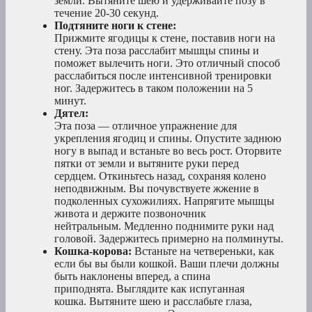
земли. Вытяните шею и удерживайте позу в
течение 20-30 секунд.
Подтяните ноги к стене:
Прижмите ягодицы к стене, поставив ноги на
стену. Эта поза расслабит мышцы спины и
поможет вылечить ноги. Это отличный способ
расслабиться после интенсивной тренировки
ног. Задержитесь в таком положении на 5
минут.
Дятел:
Эта поза — отличное упражнение для
укрепления ягодиц и спины. Опустите заднюю
ногу в выпад и встаньте во весь рост. Оторвите
пятки от земли и вытяните руки перед
сердцем. Откиньтесь назад, сохраняя колено
неподвижным. Вы почувствуете жжение в
подколенных сухожилиях. Напрягите мышцы
живота и держите позвоночник
нейтральным. Медленно поднимите руки над
головой. Задержитесь примерно на полминуты.
Кошка-корова:
Встаньте на четвереньки, как
если бы вы были кошкой. Ваши плечи должны
быть наклонены вперед, а спина
приподнята. Выглядите как испуганная
кошка. Вытяните шею и расслабьте глаза,