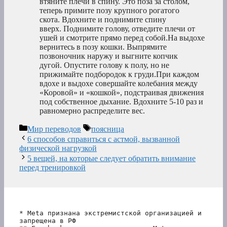
втяните плечи в спину. Это поза за столом,
теперь примите позу крупного рогатого
скота. Вдохните и поднимите спину
вверх. Поднимите голову, отведите плечи от
ушей и смотрите прямо перед собой.На выдохе
вернитесь в позу кошки. Выпрямите
позвоночник наружу и выгните копчик
дугой. Опустите голову к полу, но не
прижимайте подбородок к груди.При каждом
вдохе и выдохе совершайте колебания между
«Коровой» и «кошкой», подстраивая движения
под собственное дыхание. Вдохните 5-10 раз и
равномерно распределите вес.
Рубрики
Метки
Мир переводов
поясница
6 способов справиться с астмой, вызванной
физической нагрузкой
5 вещей, на которые следует обратить внимание
перед тренировкой
* Meta признана экстремистской организацией и 
запрещена в РФ