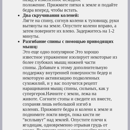
положение. Прижмите пятки к земле и подайте
бедра вперед, чтобы встать.
Два скручивания коленей:
Лягте на спину, согнув колени к туловищу, руки
вытянуты на земле. Опустите колени вправо, а
затем поверните их влево. Задержитесь на 1-2
минуты.
Разгибание спины с помощью приводящих
мышц:
Это еще одно популярное Это хорошо
известное упражнение изолирует некоторые из
более глубоких мышц нижней части
спины. Добавьте к этому дополнительную
поддержку внутренней поверхности бедер и
некоторую активизацию подколенных
сухожилий, и у вас получится рецепт
наращивания мышц спины, сильных, как у
супергероя.Начните с земли, лежа на
животе. Согните стопы и сведите их вместе,
сохраняя лишь небольшой изгиб в
коленях. Прижмите бедра и колени к земле и
поднимите локти вверх, пока кисти не
“всплывут” над землей. Опустите плечи к
ягодицам, одновременно отрывая грудь от