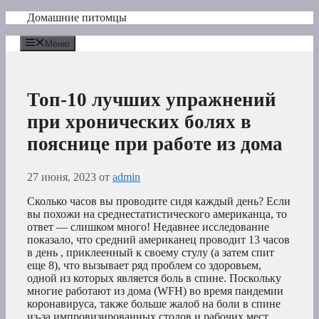
Перейти
Домашние питомцы
к
содержимому
Меню
Топ-10 лучших упражнений
при хронических болях в
пояснице при работе из дома
27 июня, 2023
от
admin
Сколько часов вы проводите сидя каждый день? Если
вы похожи на среднестатистического американца, то
ответ — слишком много! Недавнее исследование
показало, что средний американец проводит 13 часов
в день , приклеенный к своему стулу (а затем спит
еще 8), что вызывает ряд проблем со здоровьем,
одной из которых является боль в спине. Поскольку
многие работают из дома (WFH) во время пандемии
коронавируса, также больше жалоб на боли в спине
из-за импровизированных столов и рабочих мест.