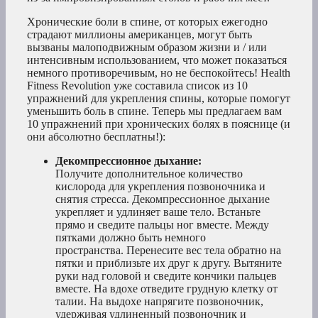
Хронические боли в спине, от которых ежегодно
страдают миллионы американцев, могут быть
вызваны малоподвижным образом жизни и / или
интенсивным использованием, что может показаться
немного противоречивым, но не беспокойтесь! Health
Fitness Revolution уже составила список из 10
упражнений для укрепления спины, которые помогут
уменьшить боль в спине. Теперь мы предлагаем вам
10 упражнений при хронических болях в пояснице (и
они абсолютно бесплатны!):
Декомпрессионное дыхание:
Получите дополнительное количество
кислорода для укрепления позвоночника и
снятия стресса. Декомпрессионное дыхание
укрепляет и удлиняет ваше тело. Встаньте
прямо и сведите пальцы ног вместе. Между
пятками должно быть немного
пространства. Перенесите вес тела обратно на
пятки и приблизьте их друг к другу. Вытяните
руки над головой и сведите кончики пальцев
вместе. На вдохе отведите грудную клетку от
талии. На выдохе напрягите позвоночник,
удерживая удлиненный позвоночник и