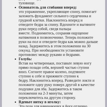
туловище.
Основатель для сгибания вперед:
это упражнение, укрепляющее спину, помогает
заложить фундамент сильного сердечника и
грудной клетки. Наклонитесь вперед и
отведите бедра за спину. Вдохните и вытяните
руки перед собой, сведя пальцы
вместе. Поднимитесь, сохраняя ощущение
натяжения в позвоночнике. Теперь положите
руки на пол и отведите бедра как можно дальше
назад. Задержитесь в этом положении на 30
секунд. При необходимости установите
противовес между руками и бедрами.
Голубь:
Встав на четвереньки, поставьте левую ногу
прямо позади себя, верхней частью ступни
вниз. Согните правое колено, подтяните
ступню к себе и прижмите ступню к
бедру. Наклонитесь вперед. Разведите локти и
положите одну руку поверх другой в качестве
подушки для лба. Задержитесь в таком
положении на 2-3 минуты, затем
переключитесь на другую сторону.
Вденьте нитку в иголку:
Эта поза для начинающих в йоге отлично