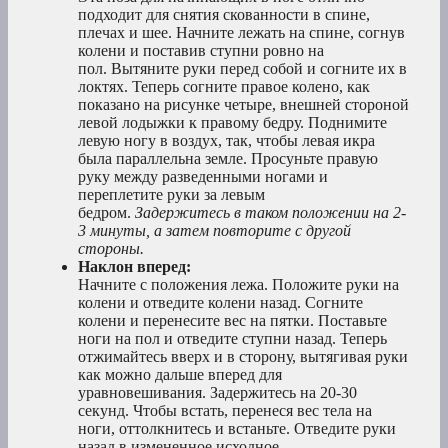
подходит для снятия скованности в спине,
плечах и шее. Начните лежать на спине, согнув
колени и поставив ступни ровно на
пол. Вытяните руки перед собой и согните их в
локтях. Теперь согните правое колено, как
показано на рисунке четыре, внешней стороной
левой лодыжки к правому бедру. Поднимите
левую ногу в воздух, так, чтобы левая икра
была параллельна земле. Просуньте правую
руку между разведенными ногами и
переплетите руки за левым
бедром.
Задержитесь в таком положении на 2-
3 минуты, а затем повторите с другой
стороны.
Наклон вперед:
Начните с положения лежа. Положите руки на
колени и отведите колени назад. Согните
колени и перенесите вес на пятки. Поставьте
ноги на пол и отведите ступни назад. Теперь
отжимайтесь вверх и в сторону, вытягивая руки
как можно дальше вперед для
уравновешивания. Задержитесь на 20-30
секунд. Чтобы встать, перенеся вес тела на
ноги, оттолкнитесь и встаньте. Отведите руки
назад в измененное исходное