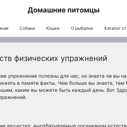
Домашние питомцы
вная
Собаки
Кошки
О рыбалке
Каталог ст
ств физических упражнений
кие упражнения полезны для нас, но знаете ли вы н
вежить в памяти факты. Чем больше вы знаете, тем
учшим, каким вы можете быть каждый день. Вот Здр
пражнений.
е
ие вещества, вырабатываемые организмом естеств