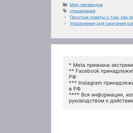
Рубрики
Мир переводов
Метки
упражнения
Простые советы о том, как д
Упражнения для сжигания к
* Meta признана экстрем
** Facebook принадлежит
РФ
*** Instagram принадлеж
в РФ 
**** Вся информация, из
руководством к действи