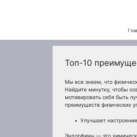
Перейти
к
содержимому
Гла
Топ-10 преимуще
Мы все знаем, что физичес
Найдите минутку, чтобы ос
мотивировать себя быть л
преимуществ физических у
Улучшает настроени
Эндорфины — это химическ