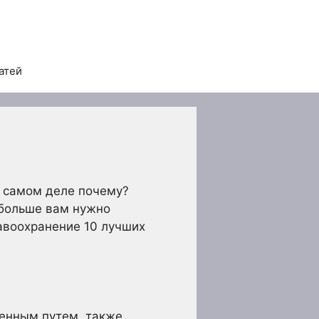
атей
а самом деле почему?
 больше вам нужно
авоохранение 10 лучших
енным путем, также