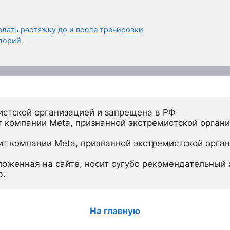
елать растяжку до и после тренировки
алорий
истской организацией и запрещена в РФ
 компании Meta, признанной экстремистской органи
ит компании Meta, признанной экстремистской орган
ложенная на сайте, носит сугубо рекомендательный х
ю.
На главную