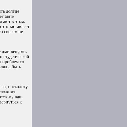
ить долгие
ет быть
гают в этом.
 это заставляет
то совсем не
такими вещами,
о студенческой
я проблем со
олжна быть
ого, поскольку
усложнит
поэтому ваш
вернуться к