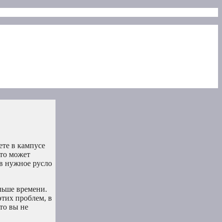
ете в кампусе
Это может
 в нужное русло
льше времени.
этих проблем, в
то вы не