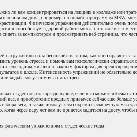
нужно ли вам концентрироваться на лекциях в колледже или трат
я в основном дома, например, по онлайн-программам MSW, мож
крастинации. Физические упражнения действительно очень помо
гии и способствует здоровой работе мозга, но также и с тем, что
е сидеть за компьютером и просматривать веб-страницы, что час
ей нагрузки или из-за беспокойства о том, как они справятся с 
ить уровень стресса и помочь вам психологически справиться с
 стать еще одним жизненно важным фактором для предотвращени
зультатов в школе. Интенсивность упражнений не обязательно д
или ходьба могут помочь снять стресс.
овых студентов, но гораздо лучше, если вы сможете избежать эт
щий вес, а приобретение вредных привычек сейчас еще больше 
 набора веса, а также помогут вам сохранить мышечную массу, 
 когда через пару лет вам не придется садиться на диету, чтобы 
мя физическим упражнениям в студенческие годы.