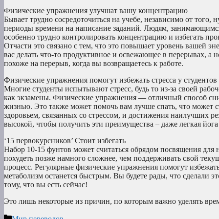
Физические упражнения улучшат вашу концентрацию
Бывает трудно сосредоточиться на учебе, независимо от того, 
периоды времени на написание заданий. Людям, занимающимс
особенно трудно контролировать концентрацию и избегать про
Отчасти это связано с тем, что это повышает уровень вашей энер
вас делать что-то продуктивное и освежающее в перерывах, а н
похоже на перерыв, когда вы возвращаетесь к работе.
Физические упражнения помогут избежать стресса у студентов
Многие студенты испытывают стресс, будь то из-за своей рабоч
как экзамены. Физические упражнения — отличный способ сниз
жизнью. Это также может помочь вам лучше спать, что может
здоровьем, связанных со стрессом, и достижения наилучших ре
высокой, чтобы получить эти преимущества – даже легкая йога 
‘15 первокурсников’ Стоит избегать
Набор 10-15 фунтов может считаться обрядом посвящения для н
похудеть позже намного сложнее, чем поддерживать свой теку
процесс. Регулярные физические упражнения помогут избежать
метаболизм останется быстрым. Вы будете рады, что сделали это,
тому, что вы есть сейчас!
Это лишь некоторые из причин, по которым важно уделять вре
Рубрики
Мир переводов