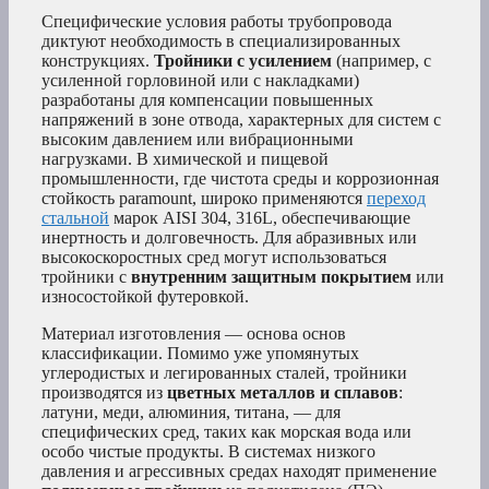
Специфические условия работы трубопровода
диктуют необходимость в специализированных
конструкциях.
Тройники с усилением
(например, с
усиленной горловиной или с накладками)
разработаны для компенсации повышенных
напряжений в зоне отвода, характерных для систем с
высоким давлением или вибрационными
нагрузками. В химической и пищевой
промышленности, где чистота среды и коррозионная
стойкость paramount, широко применяются
переход
стальной
марок AISI 304, 316L, обеспечивающие
инертность и долговечность. Для абразивных или
высокоскоростных сред могут использоваться
тройники с
внутренним защитным покрытием
или
износостойкой футеровкой.
Материал изготовления — основа основ
классификации. Помимо уже упомянутых
углеродистых и легированных сталей, тройники
производятся из
цветных металлов и сплавов
:
латуни, меди, алюминия, титана, — для
специфических сред, таких как морская вода или
особо чистые продукты. В системах низкого
давления и агрессивных средах находят применение