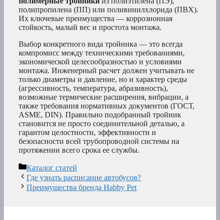
полимерные тройники
из полиэтилена (ПЭ),
полипропилена (ПП) или поливинилхлорида (ПВХ).
Их ключевые преимущества — коррозионная
стойкость, малый вес и простота монтажа.
Выбор конкретного вида тройника — это всегда
компромисс между техническими требованиями,
экономической целесообразностью и условиями
монтажа. Инженерный расчет должен учитывать не
только диаметры и давление, но и характер среды
(агрессивность, температура, абразивность),
возможные термические расширения, вибрации, а
также требования нормативных документов (ГОСТ,
ASME, DIN). Правильно подобранный тройник
становится не просто соединительной деталью, а
гарантом целостности, эффективности и
безопасности всей трубопроводной системы на
протяжении всего срока ее службы.
Рубрики
Каталог статей
Где узнать расписание автобусов?
Преимущества бренда Habby Pet