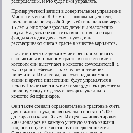
распределены, и кто будет ими управлять.
Пример учетной записи в доверительном управлении
Мистер и миссис К. Сэмпл — школьные учителя,
поставившие перед собой цель уйти на пенсию через
15 лет. У них трое взрослых детей и 2 малолетних
внука. Надеясь обезопасить свои активы и создать
фонды колледжа для своих внуков, они
рассматривают счета в трасте в качестве вариантов.
После встречи с адвокатом они решили защитить
свои активы в отзывном трасте, в соответствии с
которым они выступают в качестве соучредителей, а
их старший ребенок — в качестве преемника
попечителя. Их активы, включая недвижимость,
акции и другие инвестиции, будут управляться в
трасте. После смерти все активы будут распределены
поровну между их детьми, которые указаны в
качестве бенефициаров.
Они также создали образовательные трастовые счета
для каждого внука, первоначально внося по 5000
долларов на каждый счет. Их цель — инвестировать
2000 долларов на каждую учетную запись каждый
год, пока внуки не достигнут совершеннолетия.
Средства могут быть использованы только в