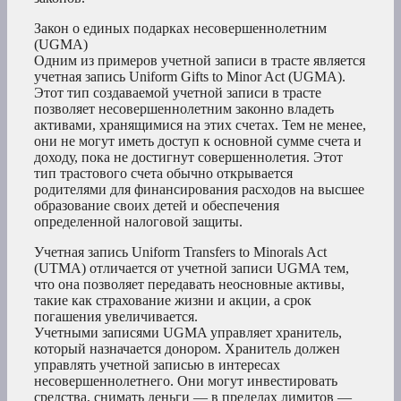
Закон о единых подарках несовершеннолетним
(UGMA)
Одним из примеров учетной записи в трасте является
учетная запись Uniform Gifts to Minor Act (UGMA).
Этот тип создаваемой учетной записи в трасте
позволяет несовершеннолетним законно владеть
активами, хранящимися на этих счетах. Тем не менее,
они не могут иметь доступ к основной сумме счета и
доходу, пока не достигнут совершеннолетия. Этот
тип трастового счета обычно открывается
родителями для финансирования расходов на высшее
образование своих детей и обеспечения
определенной налоговой защиты.
Учетная запись Uniform Transfers to Minorals Act
(UTMA) отличается от учетной записи UGMA тем,
что она позволяет передавать неосновные активы,
такие как страхование жизни и акции, а срок
погашения увеличивается.
Учетными записями UGMA управляет хранитель,
который назначается донором. Хранитель должен
управлять учетной записью в интересах
несовершеннолетнего. Они могут инвестировать
средства, снимать деньги — в пределах лимитов —