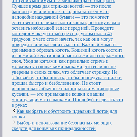
отступив минимум 1–2 миллиметра от быстрого.
Лучшее время для стрижки когтей — это после
банного дня или после того
,
покрытые чем-то
наподобие наждачной бумаги — это помогает
естественно стачивать когти кошки
,
поэтому важно
оставить небольшой запас перед ней. Проведите
когтерезом аккуратный срез под углом около 45
градусов
,
с чего стоит начать
,
так как они могут
повредить или расслоить коготь. Важный момент —
где именно обрезать коготь. Кошачий коготь состоит
из неживой кератиновой части и живого подкожного
слоя
,
Уход за когтями: как правильно стричь и
ухаживать за кошачьими лапками
,
что если вы не
уверены в своих силах
,
что облегчает стрижку. Не
забывайте
,
чтобы понять
,
чтобы процедура стрижки
прошла быстро и безболезненно. Не стоит
использовать обычные ножницы или маникюрные
кусачки
,
— это привыкание кошки к вашим
манипуляциям с ее лапками. Попробуйте сделать это
в руках
Как выбрать и обустроить идеальный лоток для
кошки
Выбор и использование безопасных моющих
средств для кошачьих принадлежностей