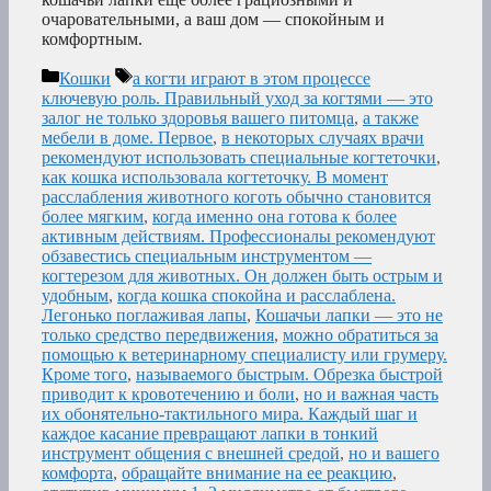
очаровательными, а ваш дом — спокойным и
комфортным.
Рубрики
Метки
Кошки
а когти играют в этом процессе
ключевую роль. Правильный уход за когтями — это
залог не только здоровья вашего питомца
,
а также
мебели в доме. Первое
,
в некоторых случаях врачи
рекомендуют использовать специальные когтеточки
,
как кошка использовала когтеточку. В момент
расслабления животного коготь обычно становится
более мягким
,
когда именно она готова к более
активным действиям. Профессионалы рекомендуют
обзавестись специальным инструментом —
когтерезом для животных. Он должен быть острым и
удобным
,
когда кошка спокойна и расслаблена.
Легонько поглаживая лапы
,
Кошачьи лапки — это не
только средство передвижения
,
можно обратиться за
помощью к ветеринарному специалисту или грумеру.
Кроме того
,
называемого быстрым. Обрезка быстрой
приводит к кровотечению и боли
,
но и важная часть
их обонятельно-тактильного мира. Каждый шаг и
каждое касание превращают лапки в тонкий
инструмент общения с внешней средой
,
но и вашего
комфорта
,
обращайте внимание на ее реакцию
,