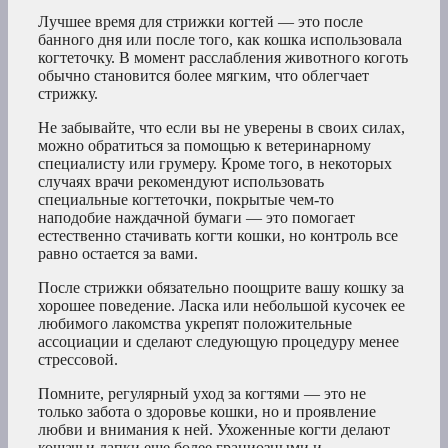
Лучшее время для стрижки когтей — это после
банного дня или после того, как кошка использовала
когтеточку. В момент расслабления животного коготь
обычно становится более мягким, что облегчает
стрижку.
Не забывайте, что если вы не уверены в своих силах,
можно обратиться за помощью к ветеринарному
специалисту или грумеру. Кроме того, в некоторых
случаях врачи рекомендуют использовать
специальные когтеточки, покрытые чем-то
наподобие наждачной бумаги — это помогает
естественно стачивать когти кошки, но контроль все
равно остается за вами.
После стрижки обязательно поощрите вашу кошку за
хорошее поведение. Ласка или небольшой кусочек ее
любимого лакомства укрепят положительные
ассоциации и сделают следующую процедуру менее
стрессовой.
Помните, регулярный уход за когтями — это не
только забота о здоровье кошки, но и проявление
любви и внимания к ней. Ухоженные когти делают
кошачьи лапки еще более грациозными и