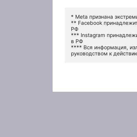
* Meta признана экстрем
** Facebook принадлежит
РФ
*** Instagram принадлеж
в РФ 
**** Вся информация, из
руководством к действи