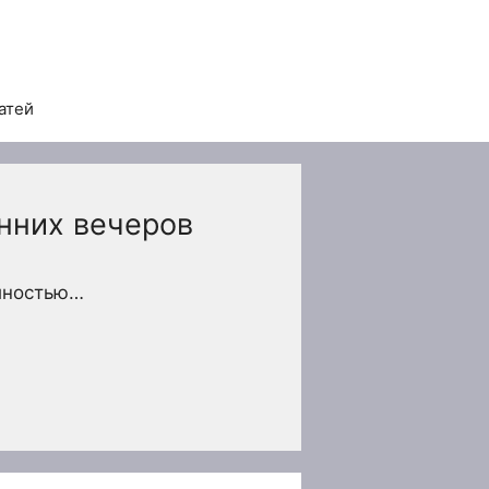
атей
нних вечеров
лностью…