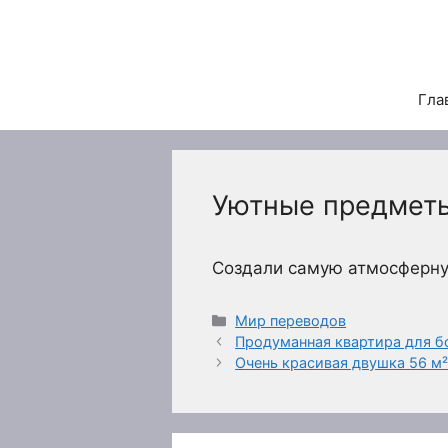
Перейти
к
содержимому
Гла
Уютные предметы
Создали самую атмосферну
Рубрики
Мир переводов
Продуманная квартира для б
Очень красивая двушка 56 