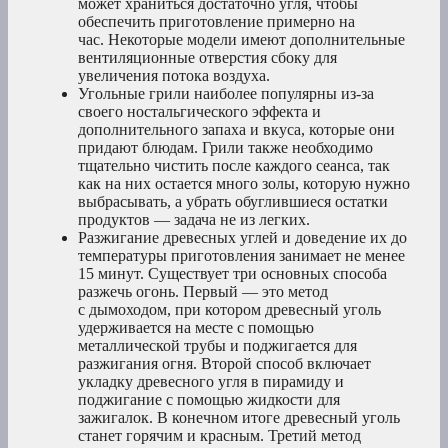
может храниться достаточно угля, чтобы
обеспечить приготовление примерно на
час. Некоторые модели имеют дополнительные
вентиляционные отверстия сбоку для
увеличения потока воздуха.
Угольные грили наиболее популярны из-за
своего ностальгического эффекта и
дополнительного запаха и вкуса, которые они
придают блюдам. Грили также необходимо
тщательно чистить после каждого сеанса, так
как на них остается много золы, которую нужно
выбрасывать, а убрать обуглившиеся остатки
продуктов — задача не из легких.
Разжигание древесных углей и доведение их до
температуры приготовления занимает не менее
15 минут. Существует три основных способа
разжечь огонь. Первый — это метод
с дымоходом, при котором древесный уголь
удерживается на месте с помощью
металлической трубы и поджигается для
разжигания огня. Второй способ включает
укладку древесного угля в пирамиду и
поджигание с помощью жидкости для
зажигалок. В конечном итоге древесный уголь
станет горячим и красным. Третий метод