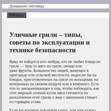
Перейти
Домашние питомцы
к
содержимому
Меню
Уличные грили – типы,
советы по эксплуатации и
технике безопасности
Вряд ли найдется кто–нибудь, кто не любит блюда на
гриле — будь то мясо на гриле, овощи или
даже фрукты. Большинство людей, живущих в
пригороде или сельской местности, выросли бы на
блюдах, приготовленных на гриле по выходным, на
вечеринках на свежем воздухе или в кемпинге. Есть
что-то завораживающее в том, чтобы наблюдать, как
этот жирный сочный кусок мяса готовится на
раскаленном огне гриля, а жир с шипением стекает
по горящим углям.
Если вы впервые покупаете гриль, или вам нужно