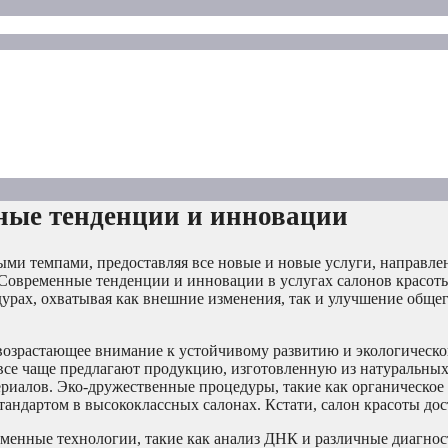
нные тенденции и инновации
ыми темпами, предоставляя все новые и новые услуги, направле
Современные тенденции и инновации в услугах салонов красоты
урах, охватывая как внешние изменения, так и улучшение обще
возрастающее внимание к устойчивому развитию и экологическ
все чаще предлагают продукцию, изготовленную из натуральных
риалов. Эко-дружественные процедуры, такие как органическо
стандартом в высококлассных салонах. Кстати, салон красоты до
еменные технологии, такие как анализ ДНК и различные диагно