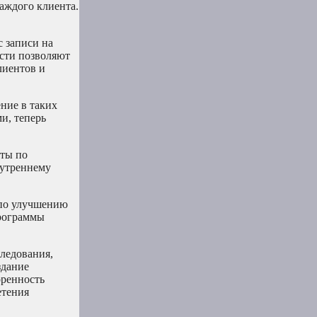
аждого клиента.
 записи на
сти позволяют
лиентов и
ние в таких
и, теперь
еты по
нутреннему
 по улучшению
программы
ледования,
здание
оренность
етения