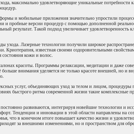
ухода, максимально удовлетворяющие уникальные потребности к
роцедур.
ормы и мобильные приложения значительно упростили процесс
ции и пробные версии процедур с помощью дополненной реально
льный результат. Такой подход увеличивает удовлетворенность к
ды ухода. Лазерные технологии получили широкое распростране
жи. Криотерапия, известная своими оздоровительными свойствам
я состояния кожи и волос.
салонах красоты. Программы релаксации, медитации и даже сов
 больше внимания уделяется не только красоте внешней, но и в
ю.
ксных услуг, объединяющих уход за телом и лицом, процедуры
словиях быстрого ритма современной жизни такие комплексные 
 постоянно развиваются, интегрируя новейшие технологии и исс
мфорт. Тенденции и инновации в этой области направлены на со
вья, что в конечном итоге повышает качество жизни и удовлетв
приходят за внешними изменениями, но и пространством для обр