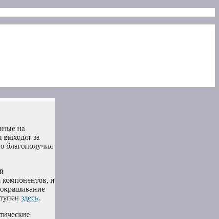
нные на
 выходят за
го благополучия
ой
 компонентов, и
е окрашивание
ступен
здесь
.
стические