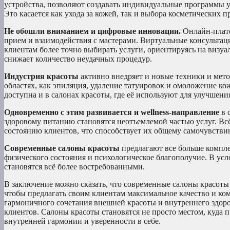
устройства, позволяют создавать индивидуальные программы 
Это касается как ухода за кожей, так и выбора косметических п
Не обошли вниманием и цифровые инновации.
Онлайн-платф
прием и взаимодействия с мастерами. Виртуальные консульта
клиентам более точно выбирать услуги, ориентируясь на визуа
снижает количество неудачных процедур.
Индустрия красоты
активно внедряет и новые техники и мето
областях, как эпиляция, удаление татуировок и омоложение ко
доступна и в салонах красоты, где её используют для улучшени
Одновременно с этим развивается и wellness-направление
в 
здоровому питанию становятся неотъемлемой частью услуг. Всё
состоянию клиентов, что способствует их общему самочувстви
Современные салоны красоты
предлагают все больше компле
физического состояния и психологическое благополучие. В у
становятся всё более востребованными.
В заключение можно сказать, что современные салоны красоты
чтобы предлагать своим клиентам максимальное качество и ко
гармоничного сочетания внешней красоты и внутреннего здоро
клиентов. Салоны красоты становятся не просто местом, куда 
внутренней гармонии и уверенности в себе.