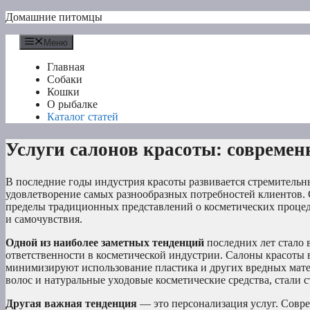
Перейти
Домашние питомцы
к
содержимому
Меню
Главная
Собаки
Кошки
О рыбалке
Каталог статей
Услуги салонов красоты: совреме
В последние годы индустрия красоты развивается стремительн
удовлетворение самых разнообразных потребностей клиентов. 
пределы традиционных представлений о косметических процед
и самочувствия.
Одной из наиболее заметных тенденций
последних лет стало 
ответственности в косметической индустрии. Салоны красоты 
минимизируют использование пластика и других вредных мате
волос и натуральные уходовые косметические средства, стали 
Другая важная тенденция
— это персонализация услуг. Совр