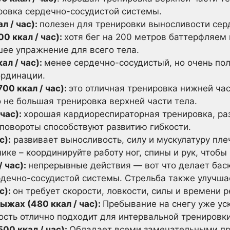
ровка сердечно-сосудистой системы.
л / час):
полезен для тренировки выносливости сер
0 ккал / час):
хотя бег на 200 метров баттерфляем
шее упражнение для всего тела.
ал / час):
менее сердечно-сосудистый, но очень по
ординации.
700 ккал / час):
это отличная тренировка нижней час
 не большая тренировка верхней части тела.
 час):
хорошая кардиореспираторная тренировка, ра
 повороты способствуют развитию гибкости.
с):
развивает выносливость, силу и мускулатуру плеч
нике – координируйте работу ног, спины и рук, чтоб
/ час):
непрерывные действия — вот что делает бас
дечно-сосудистой системы. Стрельба также улучшае
с):
он требует скорости, ловкости, силы и времени р
ыжах (480 ккал / час):
Пребывание на снегу уже ус
ость отлично подходит для интервальной тренировки
500 ккал / час):
Обладает всеми замечательными пр