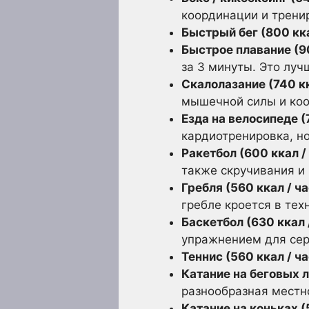
координации и трени
Быстрый бег (800 кка
Быстрое плавание (90
за 3 минуты. Это луч
Скалолазание (740 кк
мышечной силы и ко
Езда на велосипеде (
кардиотренировка, но
Ракетбол (600 ккал /
также скручивания и
Гребля (560 ккал / ча
гребле кроется в тех
Баскетбол (630 ккал 
упражнением для сер
Теннис (560 ккал / ча
Катание на беговых л
разнообразная местн
Катание на коньках (