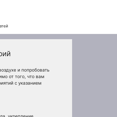
атей
рий
воздухе и попробовать
мо от того, что вам
риятий с указанием
ела, укрепление