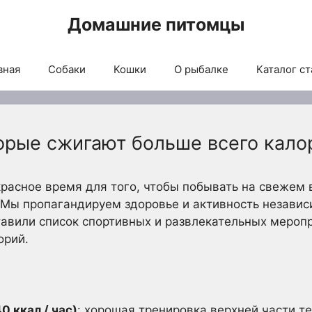
Домашние питомцы
вная
Собаки
Кошки
О рыбалке
Каталог ст
торые сжигают больше всего кало
расное время для того, чтобы побывать на свежем 
 Мы пропагандируем здоровье и активность независи
тавили список спортивных и развлекательных мероп
орий.
0 ккал / час)
: хорошая тренировка верхней части т