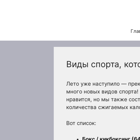
Перейти
к
содержимому
Гла
Виды спорта, ко
Лето уже наступило — прек
много новых видов спорта!
нравится, но мы также сос
количества сжигаемых кал
Вот список:
Бокс / кикбоксинг (64