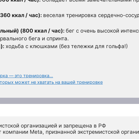
360 ккал / час):
веселая тренировка сердечно-сосу
ьный) (800 ккал / час):
бег с очень высокой интен
вального бега и спринта.
с):
ходьба с клюшками (без тележки для гольфа!)
рка — это тренировка…
торых может не хватать на вашей тренировке
истской организацией и запрещена в РФ
 компании Meta, признанной экстремистской органи