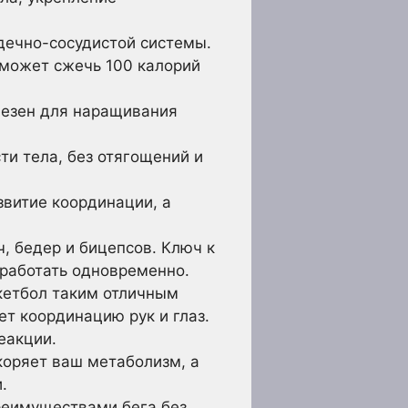
дечно-сосудистой системы.
 может сжечь 100 калорий
лезен для наращивания
ти тела, без отягощений и
звитие координации, а
, бедер и бицепсов. Ключ к
ы работать одновременно.
кетбол таким отличным
т координацию рук и глаз.
еакции.
коряет ваш метаболизм, а
.
еимуществами бега без