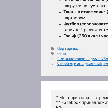
нагрузки на суставы.
Танцы в стиле свинг (
партнером!
Футбол (соревновател
отличный режим интер
Гольф (250 ккал / ча
Рубрики
Мир переводов
Метки
спорт
Сжигание калорий дома! Убо
6 необходимых движений, ко
* Meta признана экстрем
** Facebook принадлежит
РФ