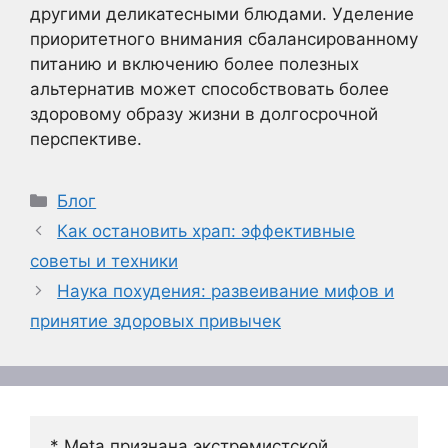
другими деликатесными блюдами. Уделение
приоритетного внимания сбалансированному
питанию и включению более полезных
альтернатив может способствовать более
здоровому образу жизни в долгосрочной
перспективе.
Рубрики
Блог
Как остановить храп: эффективные
советы и техники
Наука похудения: развеивание мифов и
принятие здоровых привычек
* Meta признана экстремистской 