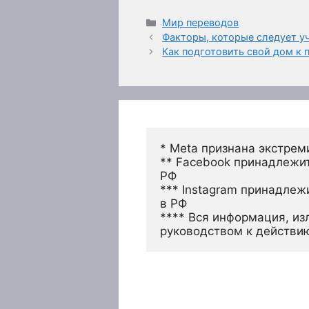
Рубрики
Мир переводов
Факторы, которые следует у
Как подготовить свой дом к
* Meta признана экстрем
** Facebook принадлежит
РФ
*** Instagram принадлеж
в РФ 
**** Вся информация, из
руководством к действи