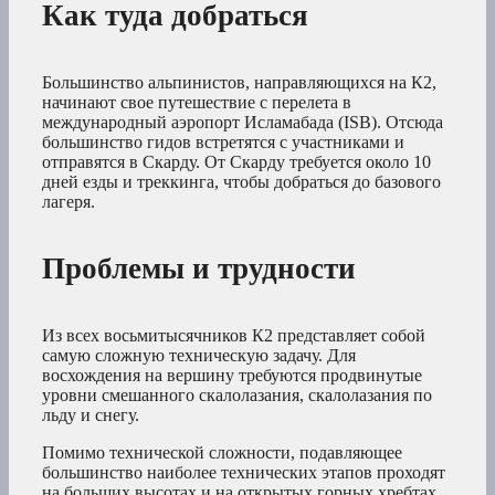
Как туда добраться
Большинство альпинистов, направляющихся на К2,
начинают свое путешествие с перелета в
международный аэропорт Исламабада (ISB). Отсюда
большинство гидов встретятся с участниками и
отправятся в Скарду. От Скарду требуется около 10
дней езды и треккинга, чтобы добраться до базового
лагеря.
Проблемы и трудности
Из всех восьмитысячников К2 представляет собой
самую сложную техническую задачу. Для
восхождения на вершину требуются продвинутые
уровни смешанного скалолазания, скалолазания по
льду и снегу.
Помимо технической сложности, подавляющее
большинство наиболее технических этапов проходят
на больших высотах и на открытых горных хребтах,