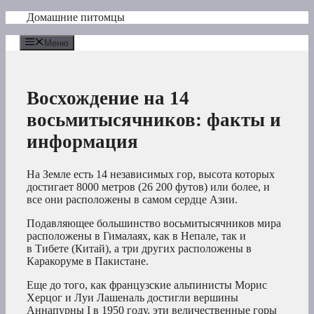
Перейти
Домашние питомцы
к
содержимому
Меню
Восхождение на 14
восьмитысячников: факты и
информация
На Земле есть 14 независимых гор, высота которых
достигает 8000 метров (26 200 футов) или более, и
все они расположены в самом сердце Азии.
Подавляющее большинство восьмитысячников мира
расположены в Гималаях, как в Непале, так и
в Тибете (Китай), а три других расположены в
Каракоруме в Пакистане.
Еще до того, как французские альпинисты Морис
Херцог и Луи Лашеналь достигли вершины
Аннапурны I в 1950 году, эти величественные горы