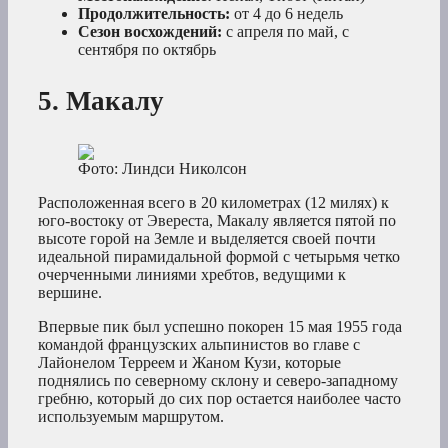
Продолжительность:
от 4 до 6 недель
Сезон восхождений:
с апреля по май, с
сентября по октябрь
5. Макалу
Фото: Линдси Николсон
Расположенная всего в 20 километрах (12 милях) к
юго-востоку от Эвереста, Макалу является пятой по
высоте горой на Земле и выделяется своей почти
идеальной пирамидальной формой с четырьмя четко
очерченными линиями хребтов, ведущими к
вершине.
Впервые пик был успешно покорен 15 мая 1955 года
командой французских альпинистов во главе с
Лайонелом Терреем и Жаном Кузи, которые
поднялись по северному склону и северо-западному
гребню, который до сих пор остается наиболее часто
используемым маршрутом.