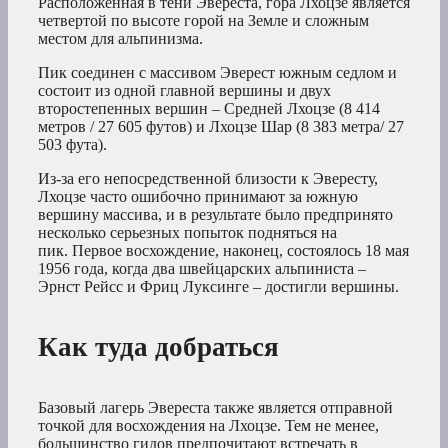
Расположенная в тени Эвереста, гора Лхоцзе является
четвертой по высоте горой на Земле и сложным
местом для альпинизма.
Пик соединен с массивом Эверест южным седлом и
состоит из одной главной вершины и двух
второстепенных вершин – Средней Лхоцзе (8 414
метров / 27 605 футов) и Лхоцзе Шар (8 383 метра/ 27
503 фута).
Из-за его непосредственной близости к Эвересту,
Лхоцзе часто ошибочно принимают за южную
вершину массива, и в результате было предпринято
несколько серьезных попыток подняться на
пик. Первое восхождение, наконец, состоялось 18 мая
1956 года, когда два швейцарских альпиниста –
Эрнст Рейсс и Фриц Луксинге – достигли вершины.
Как туда добраться
Базовый лагерь Эвереста также является отправной
точкой для восхождения на Лхоцзе. Тем не менее,
большинство гидов предпочитают встречать в