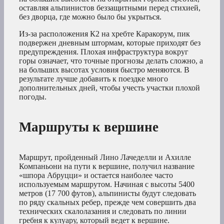
оставляя альпинистов беззащитными перед стихией,
без дворца, где можно было бы укрыться.
Из-за расположения К2 на хребте Каракорум, пик
подвержен дневным штормам, которые приходят без
предупреждения. Плохая инфраструктура вокруг
горы означает, что точные прогнозы делать сложно, а
на больших высотах условия быстро меняются. В
результате лучше добавить к поездке много
дополнительных дней, чтобы учесть участки плохой
погоды.
Маршруты к вершине
Маршрут, пройденный Лино Лачеделли и Ахилле
Компаньони на пути к вершине, получил название
«шпора Абруцци» и остается наиболее часто
используемым маршрутом. Начиная с высоты 5400
метров (17 700 футов), альпинисты будут следовать
по ряду скальных ребер, прежде чем совершить два
технических скалолазания и следовать по линии
гребня к кулуару, который ведет к вершине.