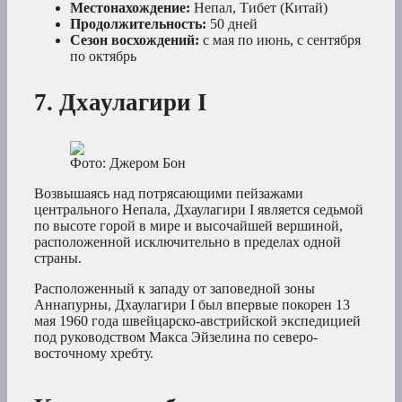
Местонахождение:
Непал, Тибет (Китай)
Продолжительность:
50 дней
Сезон восхождений:
с мая по июнь, с сентября
по октябрь
7. Дхаулагири I
Фото: Джером Бон
Возвышаясь над потрясающими пейзажами
центрального Непала, Дхаулагири I является седьмой
по высоте горой в мире и высочайшей вершиной,
расположенной исключительно в пределах одной
страны.
Расположенный к западу от заповедной зоны
Аннапурны, Дхаулагири I был впервые покорен 13
мая 1960 года швейцарско-австрийской экспедицией
под руководством Макса Эйзелина по северо-
восточному хребту.