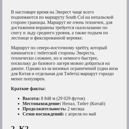
В настоящее время на Эверест чаще всего
поднимаются по маршруту South Col на непальской
стороне границы. Маршрут не очень техничен, для
достижения вершины требуется скалолазание по
снегу и льду среднего уровня, а также подъем по
лестнице и фиксированной веревке.
Маршрут по северо-восточному хребту, который
начинается с тибетской стороны Эвереста,
технически сложнее, но и немного быстрее,
поскольку до базового лагеря можно добраться на
джипе. Однако из-за визовых ограничений (одна виза
для Китая и отдельная для Тибета) маршрут гораздо
менее популярен.
Краткие факты:
Высота:
8 848 м (29 029 футов)
Местонахождение:
Непал, Тибет (Китай)
Продолжительность:
2 месяца
Сезон восхождений:
с апреля по май
2. К2