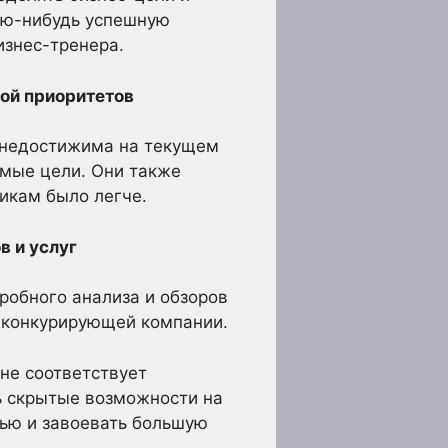
кую-нибудь успешную
изнес-тренера.
ой приоритетов
о недостижима на текущем
имые цели. Они также
икам было легче.
в и услуг
обного анализа и обзоров
 конкурирующей компании.
не соответствует
ь скрытые возможности на
тью и завоевать большую