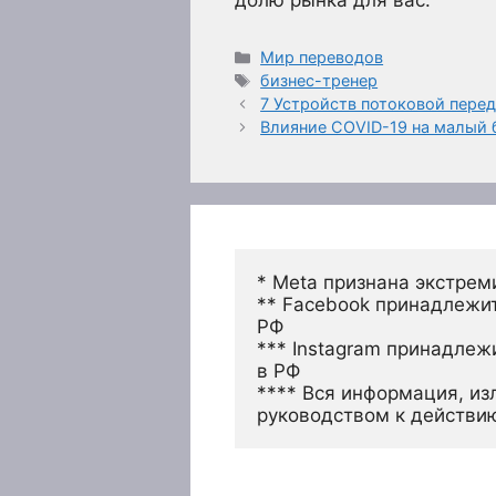
Рубрики
Мир переводов
Метки
бизнес-тренер
7 Устройств потоковой пере
Влияние COVID-19 на малый 
* Meta признана экстрем
** Facebook принадлежит
РФ
*** Instagram принадлеж
в РФ 
**** Вся информация, из
руководством к действи