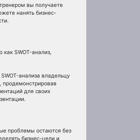
с-тренером вы получаете
жете нанять бизнес-
сти.
о как SWOT-анализ,
ть SWOT-анализа владельцу
о, продемонстрировав
зентаций для своих
зентации.
ные проблемы остаются без
делять бизнес-цели и