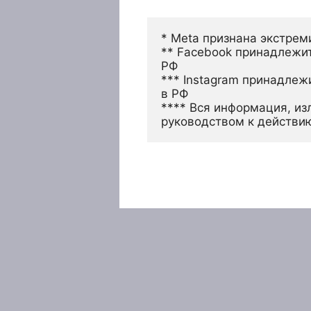
* Meta признана экстрем
** Facebook принадлежит
РФ
*** Instagram принадлеж
в РФ 
**** Вся информация, из
руководством к действи