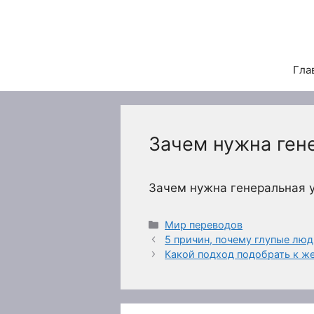
Перейти
к
содержимому
Гла
Зачем нужна ген
Зачем нужна генеральная 
Рубрики
Мир переводов
5 причин, почему глупые лю
Какой подход подобрать к же