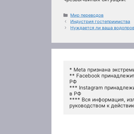
Рубрики
Мир переводов
Индустрия гостеприимства
Нуждается ли ваша водопров
* Meta признана экстрем
** Facebook принадлежит
РФ
*** Instagram принадлеж
в РФ 
**** Вся информация, из
руководством к действи