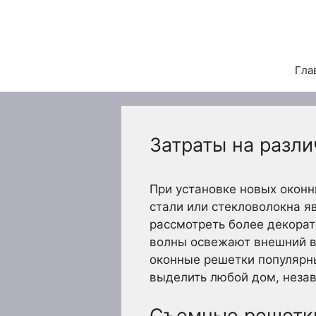
Перейти
к
содержимому
Гла
Затраты на разл
При установке новых оконн
стали или стекловолокна 
рассмотреть более декорат
волны освежают внешний ви
оконные решетки популярны
выделить любой дом, незав
Съемные решетк