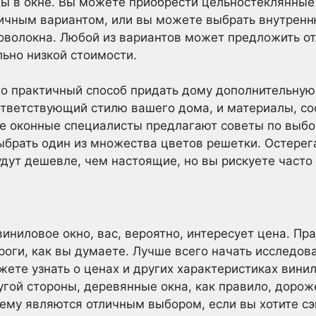
ы в окне. Вы можете приобрести цельностеклянные
ичным вариантом, или вы можете выбрать внутренн
оволокна. Любой из вариантов может предложить о
ьно низкой стоимости.
о практичный способ придать дому дополнительную
оответствующий стилю вашего дома, и материалы, с
ие оконные специалисты предлагают советы по выбо
ыбрать один из множества цветов решетки. Остерег
удут дешевле, чем настоящие, но вы рискуете часто 
иниловое окно, вас, вероятно, интересует цена. Пр
роги, как вы думаете. Лучше всего начать исследов
ете узнать о ценах и других характеристиках винил
гой стороны, деревянные окна, как правило, дорож
ему являются отличным выбором, если вы хотите сэ