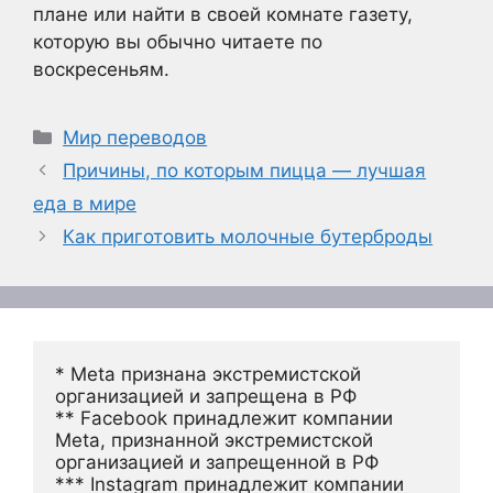
плане или найти в своей комнате газету,
которую вы обычно читаете по
воскресеньям.
Рубрики
Мир переводов
Причины, по которым пицца — лучшая
еда в мире
Как приготовить молочные бутерброды
* Meta признана экстремистской 
организацией и запрещена в РФ
** Facebook принадлежит компании 
Meta, признанной экстремистской 
организацией и запрещенной в РФ
*** Instagram принадлежит компании 