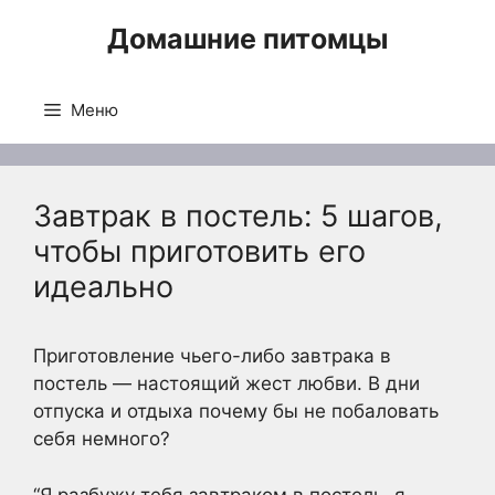
Перейти
Домашние питомцы
к
содержимому
Меню
Завтрак в постель: 5 шагов,
чтобы приготовить его
идеально
Приготовление чьего-либо завтрака в
постель — настоящий жест любви. В дни
отпуска и отдыха почему бы не побаловать
себя немного?
“Я разбужу тебя завтраком в постель, я