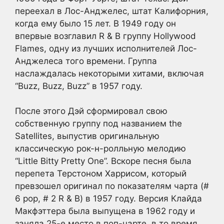
переехал в Лос-Анджелес, штат Калифорния,
когда ему было 15 лет. В 1949 году он
впервые возглавил R & B группу Hollywood
Flames, одну из лучших исполнителей Лос-
Анджелеса того времени. Группа
наслаждалась некоторыми хитами, включая
“Buzz, Buzz, Buzz” в 1957 году.
После этого Дэй сформировал свою
собственную группу под названием the
Satellites, выпустив оригинальную
классическую рок-н-ролльную мелодию
“Little Bitty Pretty One”. Вскоре песня была
перепета Терстоном Харрисом, который
превзошел оригинал по показателям чарта (#
6 pop, # 2 R & B) в 1957 году. Версия Клайда
Макфэттера была выпущена в 1962 году и
заняла 25-е место в поп-чарте, в то время