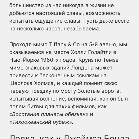
большинство из нас никогда в жизни не
добьются настоящей славы, возможность
испытать ощущение славы, пусть даже всего
на несколько часов, незабываема.
Проходя мимо Tiffany & Co на 5-й авеню, мы
оказываемся на месте Холли Голайтли в
Нью-Йорке 1960-х годов. Круиз по Темзе
мимо знаковых зданий Лондона может
привести к бесконечным ссылкам на
Шерлока Холмса, и каждый помнит свою
первую поездку по мосту Золотые ворота,
испытывая волнение, вспоминая, как он был
полем битвы для таких фильмов, как
«
Восстание планеты обезьян
» и
«
Тихоокеанский рубеж».
Лодка, как у Джеймса Бонда