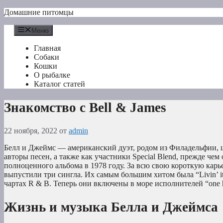
Перейти
Домашние питомцы
к
содержимому
Меню
Главная
Собаки
Кошки
О рыбалке
Каталог статей
Знакомство с Bell & James
22 ноября, 2022
от
admin
Белл и Джеймс — американский дуэт, родом из Филадельфии, ш
авторы песен, а также как участники Special Blend, прежде че
полноценного альбома в 1978 году. За всю свою короткую карье
выпустили три сингла. Их самым большим хитом была “Livin’ it 
чартах R & B. Теперь они включены в море исполнителей “one h
Жизнь и музыка Белла и Джеймса