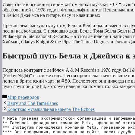
Известные в основном своим хитом эпохи музыки 70-х “Livin’ i
образованной в 1978 году в Филадельфии, штат Пенсильвания. Д
и Кейси Джеймса на гитаре, басу и клавишных.
Прежде чем выступать дуэтом, Белл и Кейси были вместе в гру
песни как команда. С помощью дяди Белла Тома Белла Белл и Д
Philadelphia International Records. На этом лейбле они написал
Хайман, Gladys Knight & the Pips, The Three Degrees и Элтон Д
Быстрый путь Белла и Джеймса к 
Подписав контракт с лейблом A & M Records в 1978 году, Bell 
(Friday Night)” в том же году. Песня произвела значительное вп
попал в британский чарт на # 59. После этого они никогда не 
чудо-группой one hit, которую наверняка помнят только закор
Рубрики
Мир переводов
Barry and The Tamerlanes
Короткая музыкальная карьера The Echoes
* Meta признана экстремистской организацией и запрещена
** Facebook принадлежит компании Meta, признанной экстр
*** Instagram принадлежит компании Meta, признанной экс
**** Вся информация, изложенная на сайте, носит сугубо 