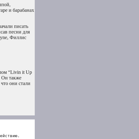
ппой,
таре и барабанах
начали писать
сав песни для
Payne, Филлис
ом “Livin it Up
. Он также
 что они стали
ействию.