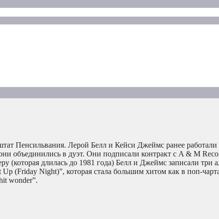
тат Пенсильвания. Лерой Белл и Кейси Джеймс ранее работали 
м они объединились в дуэт. Они подписали контракт с A & M Reco
ру (которая длилась до 1981 года) Белл и Джеймс записали три 
Up (Friday Night)”, которая стала большим хитом как в поп-чарта
it wonder”.