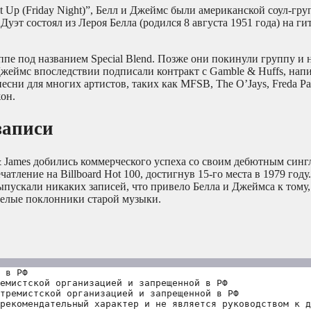
t Up (Friday Night)”, Белл и Джеймс были американской соул-гру
уэт состоял из Лероя Белла (родился 8 августа 1951 года) на ги
ппе под названием Special Blend. Позже они покинули группу и 
жеймс впоследствии подписали контракт с Gamble & Huffs, напи
и песни для многих артистов, таких как MFSB, The O’Jays, Freda 
жон.
записи
& James добились коммерческого успеха со своим дебютным сингл
ечатление на Billboard Hot 100, достигнув 15-го места в 1979 году
выпускали никаких записей, что привело Белла и Джеймса к тому,
енелые поклонники старой музыки.
 в РФ
емистской организацией и запрещенной в РФ
тремистской организацией и запрещенной в РФ 
рекомендательный характер и не является руководством к д