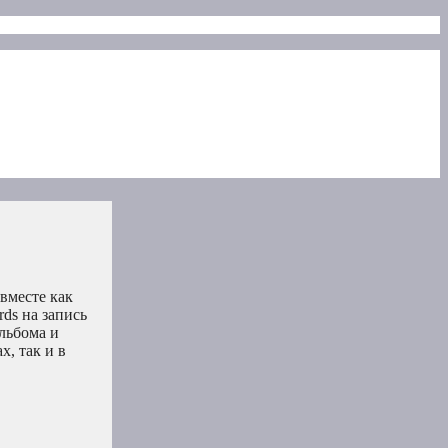
вместе как
rds на запись
альбома и
х, так и в