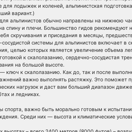
 для лодыжек и коленей, альпинистская подготовка 
ший вариант.)
для альпинистов обычно направлены на нижнюю част
 на спину и плечи. Большинство гидов рекомендуют 
себя скручивания и приседания в месяцы, предшест
сосудистой системы для альпинистов включает в се
ия, целью которых является увеличение объема лег
дготовкой к скалолазанию, сердечно-сосудистая тре
зания на большой высоте.
— ключ к скалолазанию. Как до, так и после выполн
жнений важно выполнять растяжку. Это поможет п
еских нагрузок и даст вам больший диапазон движен
тах и ледниках.
 спорта, важно быть морально готовым к испытани
ждения. Среди них — высота и климатические услов
 высотах – всего 2400 метров (8000 футов) – возду