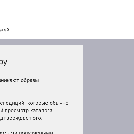
атей
ру
зникают образы
кспедиций, которые обычно
й просмотр каталога
одтверждает это.
 самыми популярными