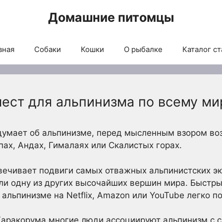
Домашние питомцы
вная
Собаки
Кошки
О рыбалке
Каталог ст
мест для альпинизма по всему ми
думает об альпинизме, перед мысленным взором во
ах, Андах, Гималаях или Скалистых горах.
вечивает подвиги самых отважных альпинистских э
ли одну из других высочайших вершин мира. Быстры
альпинизме на Netflix, Amazon или YouTube легко п
Каракорума многие люди ассоциируют альпинизм с