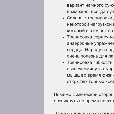
вариант намного хуже
возможно, всегда луч
Силовые тренировки 
некоторой нагрузкой
который включает в 
Тренировка сердечно-
анаэробные упражнен
сердца. Наряду с по
очень полезна для ла
Тренировка гибкости 
вышеупомянутых упра
мышц во время физич
открытых горных хреб
Помимо физической стороны
возникнуть во время восхо
Даже на довольно скромных