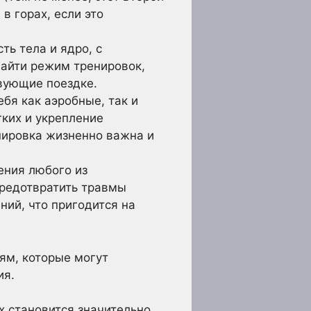
в горах, если это
ь тела и ядро, с
найти режим тренировок,
вующие поездке.
бя как аэробные, так и
ких и укрепление
нировка жизненно важна и
ения любого из
редотвратить травмы
ий, что пригодится на
ям, которые могут
ия.
х становится значительно