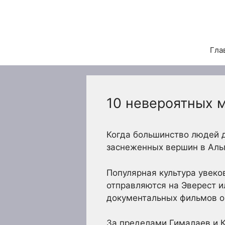
Перейти
к
содержимому
Гла
10 невероятных 
Когда большинство людей 
заснеженных вершин в Альп
Популярная культура увеко
отправляются на Эверест и
документальных фильмов о 
За пределами Гималаев и 