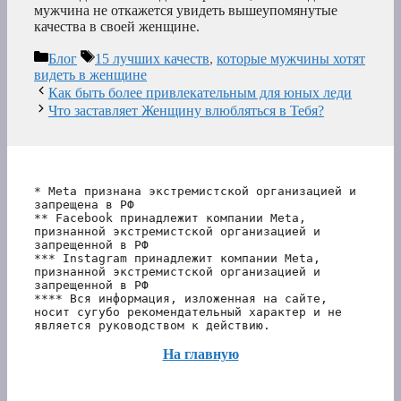
мужчина не откажется увидеть вышеупомянутые
качества в своей женщине.
Рубрики
Метки
Блог
15 лучших качеств
,
которые мужчины хотят
видеть в женщине
Как быть более привлекательным для юных леди
Что заставляет Женщину влюбляться в Тебя?
* Meta признана экстремистской организацией и 
запрещена в РФ
** Facebook принадлежит компании Meta, 
признанной экстремистской организацией и 
запрещенной в РФ
*** Instagram принадлежит компании Meta, 
признанной экстремистской организацией и 
запрещенной в РФ 
**** Вся информация, изложенная на сайте, 
носит сугубо рекомендательный характер и не 
является руководством к действию.
На главную