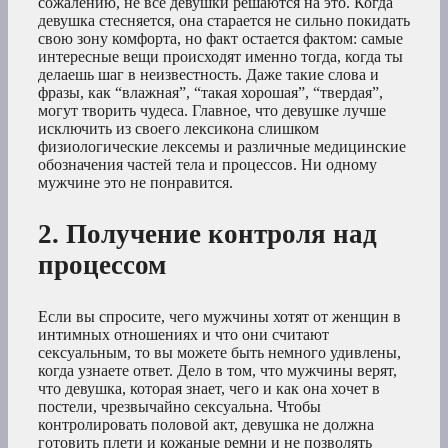
сожалению, не все девушки решаются на это. Когда
девушка стесняется, она старается не сильно покидать
свою зону комфорта, но факт остается фактом: самые
интересные вещи происходят именно тогда, когда ты
делаешь шаг в неизвестность. Даже такие слова и
фразы, как “влажная”, “такая хорошая”, “твердая”,
могут творить чудеса. Главное, что девушке лучше
исключить из своего лексикона слишком
физиологические лексемы и различные медицинские
обозначения частей тела и процессов. Ни одному
мужчине это не понравится.
2. Получение контроля над
процессом
Если вы спросите, чего мужчины хотят от женщин в
интимных отношениях и что они считают
сексуальным, то вы можете быть немного удивлены,
когда узнаете ответ. Дело в том, что мужчины верят,
что девушка, которая знает, чего и как она хочет в
постели, чрезвычайно сексуальна. Чтобы
контролировать половой акт, девушка не должна
готовить плети и кожаные ремни и не позволять