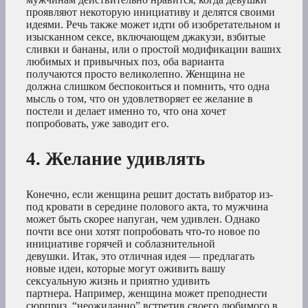
проявляют некоторую инициативу и делятся своими
идеями. Речь также может идти об изобретательном и
изысканном сексе, включающем джакузи, взбитые
сливки и бананы, или о простой модификации ваших
любимых и привычных поз, оба варианта
получаются просто великолепно. Женщина не
должна слишком беспокоиться и помнить, что одна
мысль о том, что он удовлетворяет ее желание в
постели и делает именно то, что она хочет
попробовать, уже заводит его.
4. Желание удивлять
Конечно, если женщина решит достать вибратор из-
под кровати в середине полового акта, то мужчина
может быть скорее напуган, чем удивлен. Однако
почти все они хотят попробовать что-то новое по
инициативе горячей и соблазнительной
девушки. Итак, это отличная идея — предлагать
новые идеи, которые могут оживить вашу
сексуальную жизнь и приятно удивить
партнера. Например, женщина может преподнести
сюрприз, “неожиданно” встретив своего любимого в