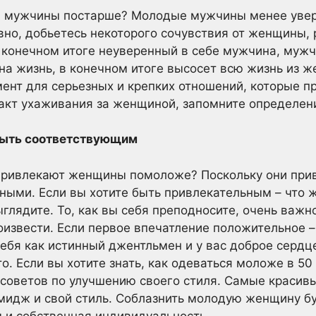
 мужчины постарше? Молодые мужчины менее увер
вно, добьетесь некоторого сочувствия от женщины, 
в конечном итоге неуверенный в себе мужчина, мужч
а жизнь, в конечном итоге высосет всю жизнь из ж
ент для серьезных и крепких отношений, которые п
е акт ухаживания за женщиной, запомните определен
быть соответствующим
ривлекают женщины помоложе? Поскольку они прив
ыми. Если вы хотите быть привлекательным – что ж
выглядите. То, как вы себя преподносите, очень важн
оизвести. Если первое впечатление положительное –
себя как истинный джентльмен и у вас доброе сердц
о. Если вы хотите знать, как одеваться моложе в 50
и советов по улучшению своего стиля. Самые краси
имидж и свой стиль. Соблазнить молодую женщину бу
ы и собственная индивидуальность.