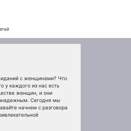
атей
свиданий с женщинами? Что
то у каждого из нас есть
ществе женщин, и они
безнадежным. Сегодня мы
авайте начнем с разговора
привлекательной