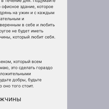
 в течение дня. Подумайте
о офисное здание, которое
 дрянь на ужин и с каждым
кательным и
веренным в себе и любить
ругое не будет иметь
чины, который любит себя.
веком, который всем
маю, это сделать гораздо
положительными
удьте добры, будьте
 оно того стоит.
ужчины