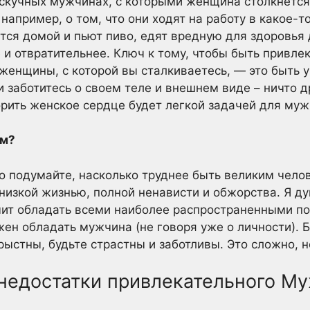
 скучных мужчинах, с которыми женщина столкнется
 например, о том, что они ходят на работу в какое-т
тся домой и пьют пиво, едят вредную для здоровья
 и отвратительнее. Ключ к тому, чтобы быть привле
енщины, с которой вы сталкиваетесь, — это быть у
и заботитесь о своем теле и внешнем виде – ничто д
орить женское сердце будет легкой задачей для муж
ем?
о подумайте, насколько труднее быть великим чело
 низкой жизнью, полной ненависти и обжорства. Я ду
чит обладать всеми наиболее распространенными 
ен обладать мужчина (не говоря уже о личности). Б
ыстны, будьте страстны и заботливы. Это сложно, но
недостатки привлекательного М