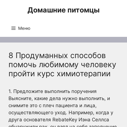
Перейти
Домашние питомцы
к
содержимому
Меню
8 Продуманных способов
помочь любимому человеку
пройти курс химиотерапии
1. Предложите выполнить поручения
Выясните, какие дела нужно выполнить, и
снимите это с плеч пациента и лица,
осуществляющего уход. Например, когда у
друга основателя RebateKey Иэна Селлса
обнаружили рак, он взял на себя заполнение