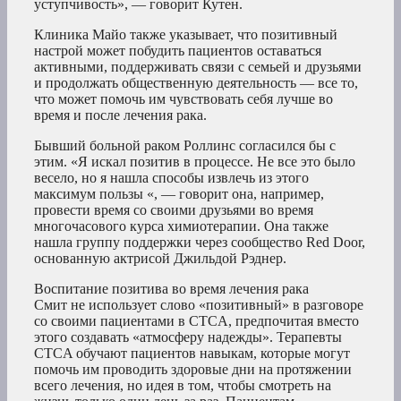
уступчивость», — говорит Кутен.
Клиника Майо также указывает, что позитивный
настрой может побудить пациентов оставаться
активными, поддерживать связи с семьей и друзьями
и продолжать общественную деятельность — все то,
что может помочь им чувствовать себя лучше во
время и после лечения рака.
Бывший больной раком Роллинс согласился бы с
этим. «Я искал позитив в процессе. Не все это было
весело, но я нашла способы извлечь из этого
максимум пользы «, — говорит она, например,
провести время со своими друзьями во время
многочасового курса химиотерапии. Она также
нашла группу поддержки через сообщество Red Door,
основанную актрисой Джильдой Рэднер.
Воспитание позитива во время лечения рака
Смит не использует слово «позитивный» в разговоре
со своими пациентами в CTCA, предпочитая вместо
этого создавать «атмосферу надежды». Терапевты
CTCA обучают пациентов навыкам, которые могут
помочь им проводить здоровые дни на протяжении
всего лечения, но идея в том, чтобы смотреть на