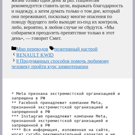
жизнь только один день за раз. Пациентам
рекомендуется ставить цели, выражать благодарность
и надежду, а затем думать только о том дне, который
они переживают, поскольку многие опасения по
поводу будущего либо выходят из-под их контроля,
либо, вероятно, в любом случае не сбудутся. «Мы
собираемся преодолеть препятствие только в этот
день», — говорит Смит.
Рубрики
Метки
Мир переводов
позитивный настрой
RENAULT KWID
8 Продуманных способов помочь любимому
человеку пройти курс химиотерапии
* Meta признана экстремистской организацией и 
запрещена в РФ
** Facebook принадлежит компании Meta, 
признанной экстремистской организацией и 
запрещенной в РФ
*** Instagram принадлежит компании Meta, 
признанной экстремистской организацией и 
запрещенной в РФ 
**** Вся информация, изложенная на сайте, 
носит сугубо рекомендательный характер и не 