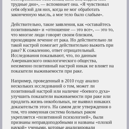
трудные дни», — вспоминает она. «Я чувствовал
себя обузой для них, когда не мог обработать
законченную мысль, а мое тело было слабым».
Действительно, такие заявления, как «оставайтесь
позитивными» и «отношение — это все», — это то,
что многие люди говорят своим близким,
проходящим лечение от рака. Но действительно ли
такой настрой помогает действительно выжить при
раке? К сожалению, ответ отрицательный.
Исследования показывают, что, по данным
Американского онкологического общества,
неизменно позитивный настрой никак не влияет на
показатели выживаемости при раке.
Например, проведенный в 2010 году анализ
нескольких исследований о том, может ли
позитивный настрой или наличие «боевого духа»
улучшить показатели выживаемости при раке или
продлить жизнь онкобольных, не выявил никаких
доказательств этого. На самом деле утверждения о
том, что иммунная система больных раком
укрепляется «позитивной психологией», были
признаны неправдоподобными и названы «плохой
наукой» учеными, которые анализировали