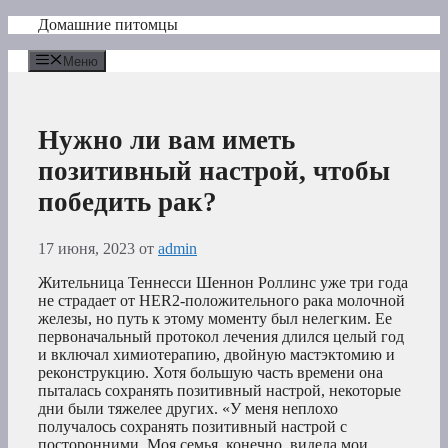
Перейти
Домашние питомцы
к
содержимому
Меню
Нужно ли вам иметь
позитивный настрой, чтобы
победить рак?
17 июня, 2023
от
admin
Жительница Теннесси Шеннон Роллинс уже три года
не страдает от HER2-положительного рака молочной
железы, но путь к этому моменту был нелегким. Ее
первоначальный протокол лечения длился целый год
и включал химиотерапию, двойную мастэктомию и
реконструкцию. Хотя большую часть времени она
пыталась сохранять позитивный настрой, некоторые
дни были тяжелее других. «У меня неплохо
получалось сохранять позитивный настрой с
посторонними. Моя семья, конечно, видела мои