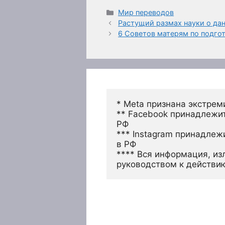
Рубрики
Мир переводов
Растущий размах науки о да
6 Советов матерям по подго
* Meta признана экстрем
** Facebook принадлежит
РФ
*** Instagram принадлеж
в РФ 
**** Вся информация, из
руководством к действи