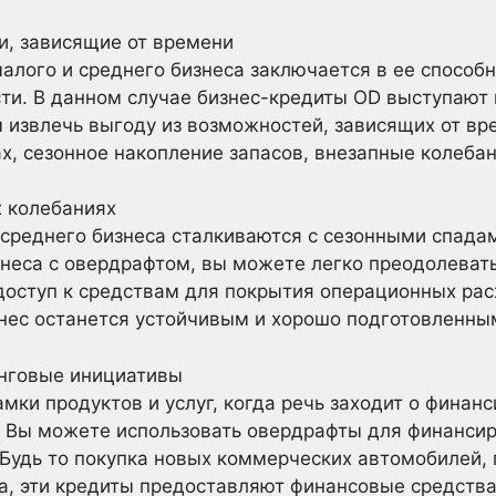
и, зависящие от времени
алого и среднего бизнеса заключается в ее способ
и. В данном случае бизнес-кредиты OD выступают 
м извлечь выгоду из возможностей, зависящих от вр
х, сезонное накопление запасов, внезапные колебани
х колебаниях
среднего бизнеса сталкиваются с сезонными спадам
неса с овердрафтом, вы можете легко преодолевать
доступ к средствам для покрытия операционных рас
знес останется устойчивым и хорошо подготовленны
нговые инициативы
амки продуктов и услуг, когда речь заходит о фина
а. Вы можете использовать овердрафты для финанси
Будь то покупка новых коммерческих автомобилей, 
а, эти кредиты предоставляют финансовые средств