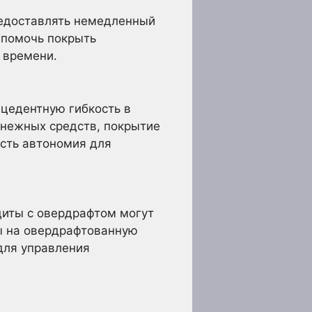
редоставлять немедленный
 помочь покрыть
 времени.
цедентную гибкость в
енежных средств, покрытие
есть автономия для
диты с овердрафтом могут
ы на овердрафтованную
для управления