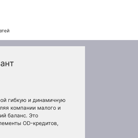
атей
иант
бой гибкую и динамичную
оляя компании малого и
ий баланс. Это
лементы OD-кредитов,