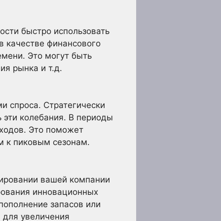
ности быстро использовать
в качестве финансового
емени. Это могут быть
я рынка и т.д.
и спроса. Стратегически
 эти колебания. В периоды
ходов. Это поможет
м к пиковым сезонам.
нсировании вашей компании
рования инновационных
пополнение запасов или
а для увеличения