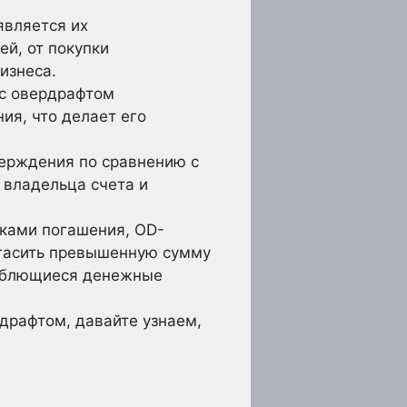
является их
ей, от покупки
изнеса.
 с овердрафтом
я, что делает его
верждения по сравнению с
 владельца счета и
иками погашения, OD-
огасить превышенную сумму
олеблющиеся денежные
рдрафтом, давайте узнаем,