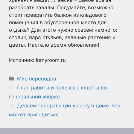
хранения вещей, и весна – самое время
разобрать завалы. Подумайте, возможно,
стоит превратить балкон из кладового
помещения в обустроенное место для
отдыха? Для этого нужно совсем немного:
столик, пара стульев, зеленые растения и
цветы. Настало время обновления!
Источник: inmyroom.ru
Рубрики
Мир переводов
План работы и полезные советы по
генеральной уборке
Делаем генеральную уборку в доме: что
может пригодиться